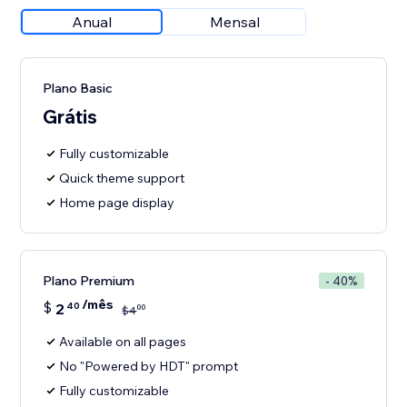
Anual
Mensal
Plano Basic
Grátis
Fully customizable
Quick theme support
Home page display
Plano Premium
- 40%
/mês
$
2
40
00
$
4
Available on all pages
No "Powered by HDT" prompt
Fully customizable