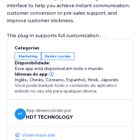
interface to help you achieve instant communication,
customer conversion or pre-sales support, and
improve customer stickiness.
This plug-in supports full customization:
Categorias
Freely set the button style (round or long strip)
Marketing
Redes sociais
Disponibilidade:
Customize the appearance parameters such as
Esse app está disponível em todo o mundo.
button color, size, transparency, border, shadow, etc.
Idiomas do app:
Inglês
,
Chinês
,
Coreano
,
Espanhol
,
Hindi
,
Japonês
Você pode traduzir todo o conteúdo do aplicativo
Configure the display position of the button on the
exibido no seu site para qualquer idioma.
page (lower left, lower right, top, etc.)
Whether you are an individual creator, brand
App desenvolvido por
HT
HDT TECHNOLOGY
merchant, e-commerce platform or service agency,
Instagram Follow can help you quickly convert
visitors into followers or potential customers.
Visite nosso site