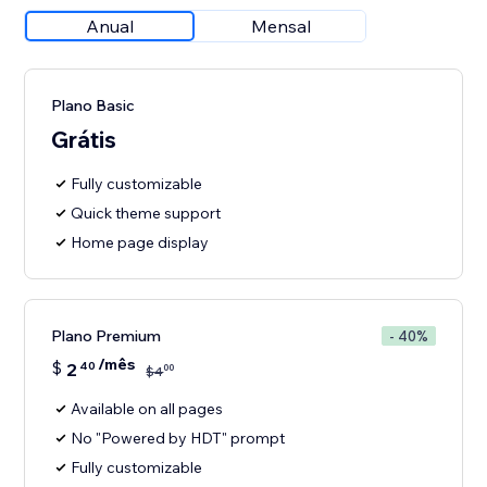
Anual
Mensal
Plano Basic
Grátis
Fully customizable
Quick theme support
Home page display
Plano Premium
- 40%
/mês
$
2
40
00
$
4
Available on all pages
No "Powered by HDT" prompt
Fully customizable