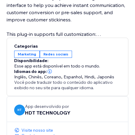
interface to help you achieve instant communication,
customer conversion or pre-sales support, and
improve customer stickiness.
This plug-in supports full customization:
Categorias
Freely set the button style (round or long strip)
Marketing
Redes sociais
Disponibilidade:
Customize the appearance parameters such as
Esse app está disponível em todo o mundo.
button color, size, transparency, border, shadow, etc.
Idiomas do app:
Inglês
,
Chinês
,
Coreano
,
Espanhol
,
Hindi
,
Japonês
Você pode traduzir todo o conteúdo do aplicativo
Configure the display position of the button on the
exibido no seu site para qualquer idioma.
page (lower left, lower right, top, etc.)
Whether you are an individual creator, brand
App desenvolvido por
HT
HDT TECHNOLOGY
merchant, e-commerce platform or service agency,
Instagram Follow can help you quickly convert
visitors into followers or potential customers.
Visite nosso site