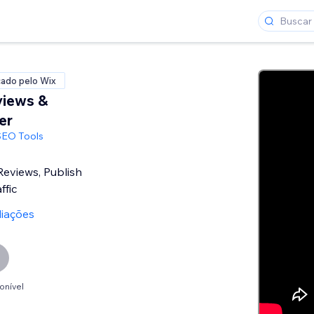
cado pelo Wix
views &
er
SEO Tools
eviews, Publish
ffic
liações
onível