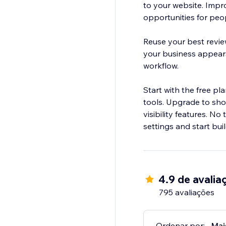
to your website. Impr
opportunities for peop
Reuse your best revie
your business appears
workflow.
Start with the free p
tools. Upgrade to sho
visibility features. N
settings and start build
4.9 de avalia
795 avaliações
Ordenar por:
Mai