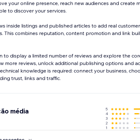
ove your online presence, reach new audiences and create 
le to discover your services.
ws inside listings and published articles to add real custom
. This combines reputation, content promotion and link buil
lan to display a limited number of reviews and explore the c
w more reviews, unlock additional publishing options and 
o technical knowledge is required: connect your business, cho
ing trust, links and traffic.
5
ção média
4
3
2
1
s recentes