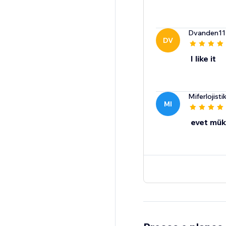
Dvanden11
DV
I like it
Miferlojisti
MI
evet mü