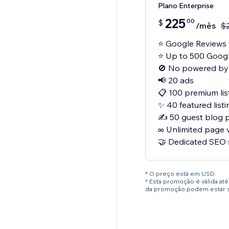
Plano Enterprise
225
00
$
/mês
$
⭐ Google Reviews 
⭐ Up to 500 Googl
🚫 No powered by
📢 20 ads
📋 100 premium lis
✨ 40 featured listi
✍️ 50 guest blog 
∞ Unlimited page 
🤝 Dedicated SEO
* O preço está em USD.
* Esta promoção é válida a
da promoção podem estar su