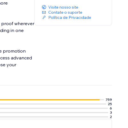
more
Visite nosso site
Contate o suporte
Política de Privacidade
er proof wherever
ding in one
ore promotion
access advanced
ose your
759
25
6
3
2