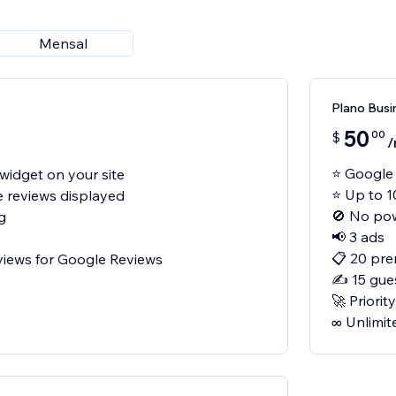
Mensal
Plano Busi
50
00
$
/
⭐ Google 
widget on your site
⭐ Up to 1
e reviews displayed
🚫 No po
g
📢 3 ads
📋 20 pre
views for Google Reviews
✍️ 15 gue
🚀 Priori