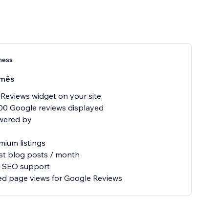
ness
mês
Reviews widget on your site
00 Google reviews displayed
wered by
mium listings
st blog posts / month
ty SEO support