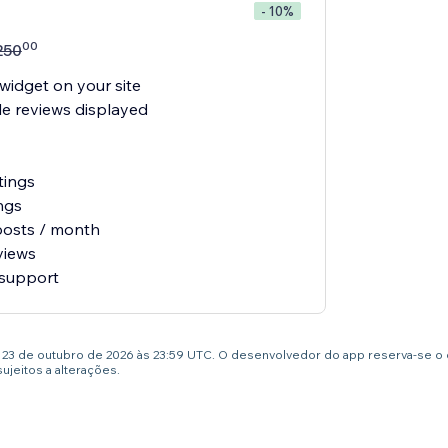
- 10%
00
250
widget on your site
e reviews displayed
tings
ngs
posts / month
views
 support
té 23 de outubro de 2026 às 23:59 UTC. O desenvolvedor do app reserva-se o
jeitos a alterações.