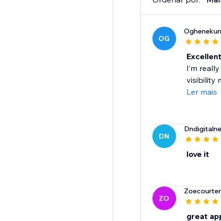
Ogheneku
OG
Excellen
I’m real
visibility
Ler mais
Dndigitaln
DN
love it
Zoecourte
ZO
great ap