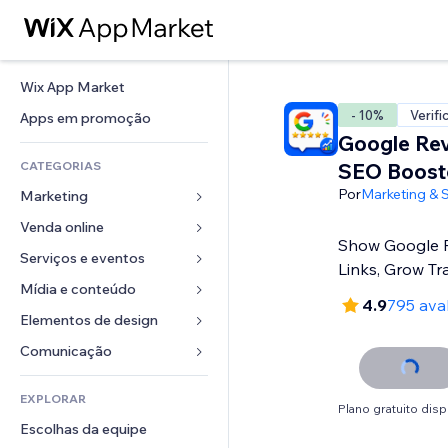
Wix App Market
- 10%
Verifi
Apps em promoção
Google Re
CATEGORIAS
SEO Boost
Por
Marketing & 
Marketing
Venda online
Anúncios
Show Google R
Mobile
Serviços e eventos
Apps para lojas
Links, Grow Tra
Análises
Frete e entrega
Mídia e conteúdo
Hotéis
4.9
795 ava
Redes sociais
Botões de venda
Eventos
Elementos de design
Galeria
SEO
Cursos online
Restaurantes
Músicas
Mapas e navegação
Comunicação 
Engajamento
Impressão sob demanda
Imobiliária
Podcasts
Privacidade e segurança
Formulários
Listas do site
Contabilidade
EXPLORAR
Meus agendamentos
Fotografia
Relógio
Blog
Plano gratuito disp
Email
Cupons e fidelidade
Escolhas da equipe
Vídeo
Templates de página
Enquetes