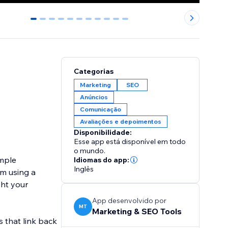
0
1
2
3
4
5
6
7
8
9
10
Categorias
Marketing
SEO
Anúncios
Comunicação
Avaliações e depoimentos
Disponibilidade:
Esse app está disponível em todo
o mundo.
imple
Idiomas do app:
Inglês
m using a
ght your
App desenvolvido por
MT
Marketing & SEO Tools
s that link back