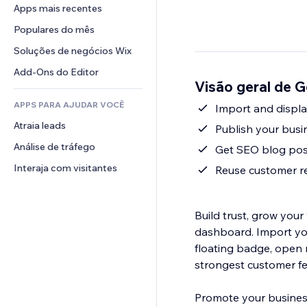
Conversão
Soluções de armazenamento
Apps mais recentes
PDF
Efeitos de imagem
Chat
Dropshipping
Compartilhamento de arquivos
Populares do mês
Botões e menus
Comentários
Preços e assinaturas
Notícias
Banners e selos
Soluções de negócios Wix
Telefone
Financiamento coletivo
Serviços de conteúdo
Calculadoras
Comunidade
Add-Ons do Editor
Alimentos e bebidas
Visão geral de 
Efeitos de texto
Busca
Avaliações e depoimentos
APPS PARA AJUDAR VOCÊ
Previsão do tempo
Import and display
CRM
Atraia leads
Tabelas e gráficos
Publish your busin
Análise de tráfego
Get SEO blog post
Interaja com visitantes
Reuse customer rev
Build trust, grow your
dashboard. Import yo
floating badge, open r
strongest customer fe
Promote your business 