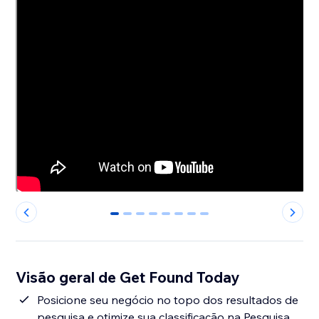
0
1
2
3
4
5
6
7
Visão geral de Get Found Today
Posicione seu negócio no topo dos resultados de
pesquisa e otimize sua classificação na Pesquisa