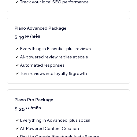
Track your local SEO performance
Plano Advanced Package
/mês
$
19
99
Everything in Essential, plus reviews
AI-powered review replies at scale
Automated responses
Turn reviews into loyalty & growth
Plano Pro Package
/mês
$
25
99
Everything in Advanced, plus social
AI-Powered Content Creation
Post to Google, Facebook, Insta & more