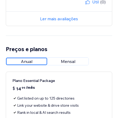
Útil
(0)
Ler mais avaliações
Preços e planos
Anual
Mensal
Plano Essential Package
/mês
$
14
99
Get listed on up to 125 directories
Link your website & drive store visits
Rank in local & AI search results