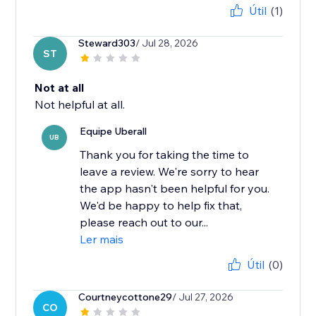
Útil
(1)
Steward303
/ Jul 28, 2026
ST
Not at all
Not helpful at all.
Equipe Uberall
UB
Thank you for taking the time to
leave a review. We're sorry to hear
the app hasn't been helpful for you.
We'd be happy to help fix that,
please reach out to our...
Ler mais
Útil
(0)
Courtneycottone29
/ Jul 27, 2026
CO