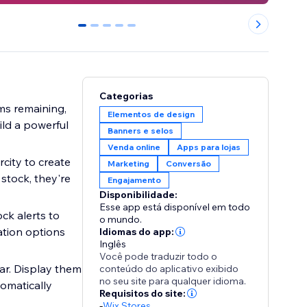
0
1
2
3
4
Categorias
ms remaining,
Elementos de design
ild a powerful
Banners e selos
Venda online
Apps para lojas
city to create
Marketing
Conversão
stock, they're
Engajamento
Disponibilidade:
Esse app está disponível em todo
ck alerts to
o mundo.
ation options
Idiomas do app:
Inglês
Você pode traduzir todo o
ar. Display them
conteúdo do aplicativo exibido
no seu site para qualquer idioma.
tomatically
Requisitos do site:
-
Wix Stores