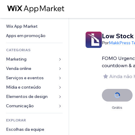
Wix App Market
Low Stock
Apps em promoção
Por
MakkPress T
CATEGORIAS
FOMO Urgency 
Marketing
countdown & a
Venda online
Anúncios
Ainda não 
Mobile
Serviços e eventos
Apps para lojas
Análises
Frete e entrega
Mídia e conteúdo
Hotéis
Redes sociais
Botões de venda
Eventos
Elementos de design
Galeria
SEO
Cursos online
Restaurantes
Músicas
Mapas e navegação
Comunicação 
Grátis
Engajamento
Impressão sob demanda
Imobiliária
Podcasts
Privacidade e segurança
Formulários
Listas do site
Contabilidade
EXPLORAR
Meus agendamentos
Fotografia
Relógio
Blog
Email
Cupons e fidelidade
Escolhas da equipe
Vídeo
Templates de página
Enquetes