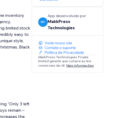
ime inventory
App desenvolvido por
MakkPress
gency,
MT
Technologies
ng limited stock
redibly easy to
unique style,
Visite nosso site
hristmas, Black
Contate o suporte
Política de Privacidade
MakkPress Technologies Private
limited garante que cumpre as leis
comerciais da UE.
Mais informações
ng "Only 3 left
toys remain –
increases the