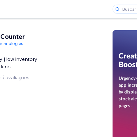
 Counter
echnologies
| low inventory
lerts
há avaliações