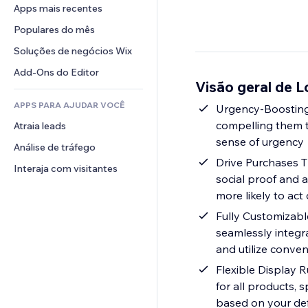
Conversão
Soluções de armazenamento
Apps mais recentes
PDF
Efeitos de imagem
Chat
Dropshipping
Compartilhamento de arquivos
Populares do mês
Botões e menus
Comentários
Preços e assinaturas
Notícias
Banners e selos
Soluções de negócios Wix
Telefone
Financiamento coletivo
Serviços de conteúdo
Calculadoras
Comunidade
Add-Ons do Editor
Alimentos e bebidas
Visão geral de 
Efeitos de texto
Busca
Avaliações e depoimentos
APPS PARA AJUDAR VOCÊ
Previsão do tempo
Urgency-Boosting 
CRM
compelling them t
Atraia leads
Tabelas e gráficos
sense of urgency
Análise de tráfego
Drive Purchases Th
Interaja com visitantes
social proof and 
more likely to act 
Fully Customizabl
seamlessly integr
and utilize conve
Flexible Display 
for all products, s
based on your def