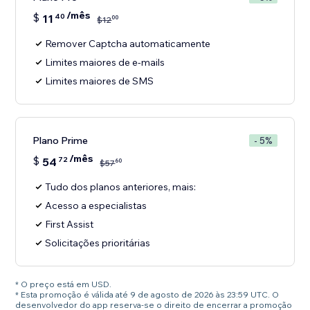
/mês
$
11
40
00
$
12
Remover Captcha automaticamente
Limites maiores de e-mails
Limites maiores de SMS
Plano Prime
- 5%
/mês
$
54
72
60
$
57
Tudo dos planos anteriores, mais:
Acesso a especialistas
First Assist
Solicitações prioritárias
* O preço está em USD.
* Esta promoção é válida até 9 de agosto de 2026 às 23:59 UTC. O
desenvolvedor do app reserva-se o direito de encerrar a promoção