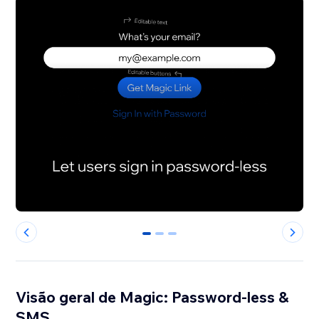
0
1
2
Visão geral de Magic: Password-less &
SMS