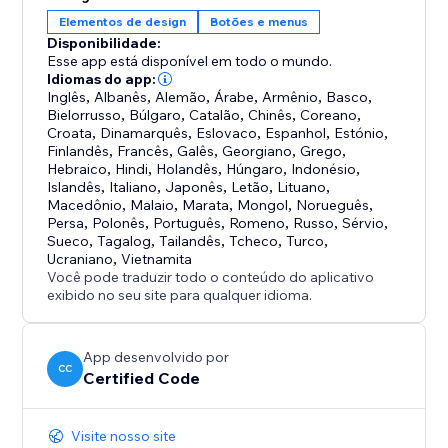
Elementos de design
Botões e menus
Disponibilidade:
Esse app está disponível em todo o mundo.
Idiomas do app:
Inglês
,
Albanês
,
Alemão
,
Árabe
,
Armênio
,
Basco
,
Bielorrusso
,
Búlgaro
,
Catalão
,
Chinês
,
Coreano
,
Croata
,
Dinamarquês
,
Eslovaco
,
Espanhol
,
Estónio
,
Finlandês
,
Francês
,
Galês
,
Georgiano
,
Grego
,
Hebraico
,
Hindi
,
Holandês
,
Húngaro
,
Indonésio
,
Islandês
,
Italiano
,
Japonês
,
Letão
,
Lituano
,
Macedônio
,
Malaio
,
Marata
,
Mongol
,
Norueguês
,
Persa
,
Polonês
,
Português
,
Romeno
,
Russo
,
Sérvio
,
Sueco
,
Tagalog
,
Tailandês
,
Tcheco
,
Turco
,
Ucraniano
,
Vietnamita
Você pode traduzir todo o conteúdo do aplicativo
exibido no seu site para qualquer idioma.
App desenvolvido por
CC
Certified Code
Visite nosso site