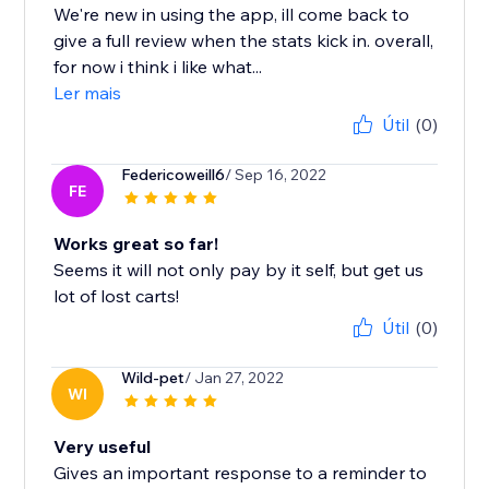
We're new in using the app, ill come back to
give a full review when the stats kick in. overall,
for now i think i like what...
Ler mais
Útil
(0)
Federicoweill6
/ Sep 16, 2022
FE
Works great so far!
Seems it will not only pay by it self, but get us
lot of lost carts!
Útil
(0)
Wild-pet
/ Jan 27, 2022
WI
Very useful
Gives an important response to a reminder to