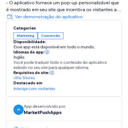
- O aplicativo fornece um pop-up personalizável que
é mostrado em seu site que incentiva os visitantes a
se inscreverem para receber notificações de sua Loja.
Ver demonstração do aplicativo
- O pop-up aparece quando Adicionar ao Carrinho é
Categorias
clicado ou no Exit-Intent (quando os clientes saem do
Marketing
Conversão
seu site sem adicionar nada ao carrinho).
Disponibilidade:
- Qualquer visitante que se inscreveu nas notificações,
Esse app está disponível em todo o mundo.
mas não finalizou a compra, receberá mensagens
Idiomas do app:
SMS, WhatsApp ou Facebook dentro de 24 horas
Inglês
Você pode traduzir todo o conteúdo do aplicativo
para lembrá-los da compra esquecida.
exibido no seu site para qualquer idioma.
Requisitos do site:
-
Wix Stores
Destacado em
Interaja com visitantes
App desenvolvido por
M
MarketPushApps