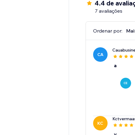
4.4 de avalia
7 avaliações
Ordenar por:
Mai
Cauabusin
CA
a
CE
Kctvermaa
KC
v