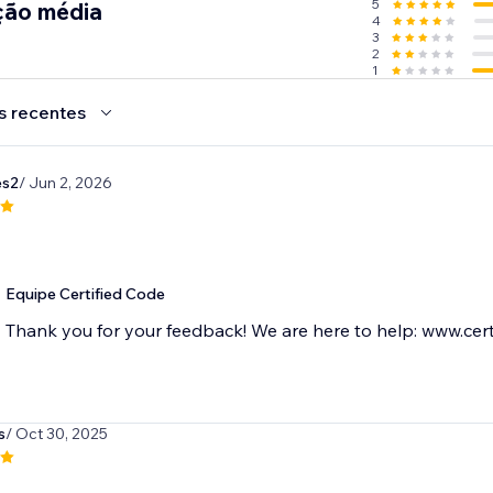
5
ção média
4
3
2
1
s recentes
es2
/ Jun 2, 2026
Equipe Certified Code
Thank you for your feedback! We are here to help: www.cert
s
/ Oct 30, 2025