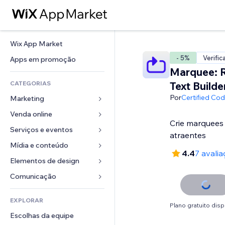
Wix App Market
- 5%
Verific
Apps em promoção
Marquee: 
CATEGORIAS
Text Builde
Por
Certified Co
Marketing
Venda online
Anúncios
Crie marquees
Mobile
Serviços e eventos
Apps para lojas
atraentes
Análises
Frete e entrega
Mídia e conteúdo
Hotéis
4.4
7 avali
Redes sociais
Botões de venda
Eventos
Elementos de design
Galeria
SEO
Cursos online
Restaurantes
Músicas
Mapas e navegação
Comunicação 
Engajamento
Impressão sob demanda
Imobiliária
Podcasts
Privacidade e segurança
Formulários
Listas do site
Contabilidade
EXPLORAR
Meus agendamentos
Fotografia
Relógio
Blog
Plano gratuito disp
Email
Cupons e fidelidade
Escolhas da equipe
Vídeo
Templates de página
Enquetes