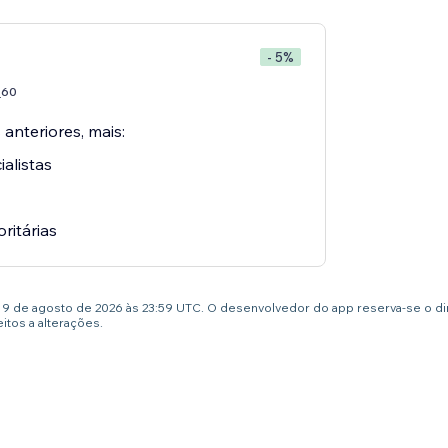
- 5%
60
7
 anteriores, mais:
alistas
oritárias
té 9 de agosto de 2026 às 23:59 UTC. O desenvolvedor do app reserva-se o d
tos a alterações.