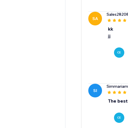
Sales2820
SA
kk
jjj
CE
Simmariama
SI
The best
CE