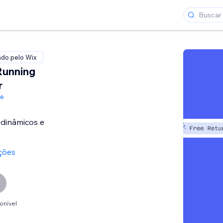
ado pelo Wix
Running
r
de
 dinâmicos e
ações
onível