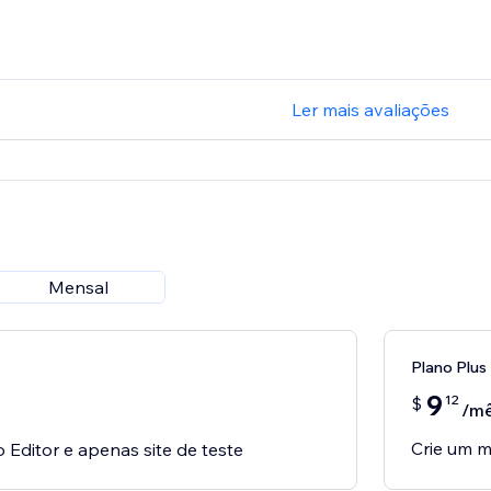
Ler mais avaliações
Mensal
Plano Plus
9
12
$
/m
Crie um m
o Editor e apenas site de teste