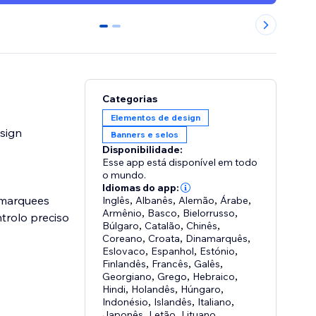
0
1
Categorias
Elementos de design
sign
Banners e selos
Disponibilidade:
Esse app está disponível em todo
o mundo.
Idiomas do app:
 marquees
Inglês
,
Albanês
,
Alemão
,
Árabe
,
Armênio
,
Basco
,
Bielorrusso
,
trolo preciso
Búlgaro
,
Catalão
,
Chinês
,
Coreano
,
Croata
,
Dinamarquês
,
Eslovaco
,
Espanhol
,
Estónio
,
Finlandês
,
Francês
,
Galês
,
Georgiano
,
Grego
,
Hebraico
,
Hindi
,
Holandês
,
Húngaro
,
Indonésio
,
Islandês
,
Italiano
,
Japonês
,
Letão
,
Lituano
,