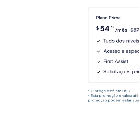
Plano Prime
54
72
$
/mês
$
5
Tudo dos níveis
Acesso a especi
First Assist
Solicitações pri
* O preço está em USD.
* Esta promoção é válida a
promoção podem estar sujei