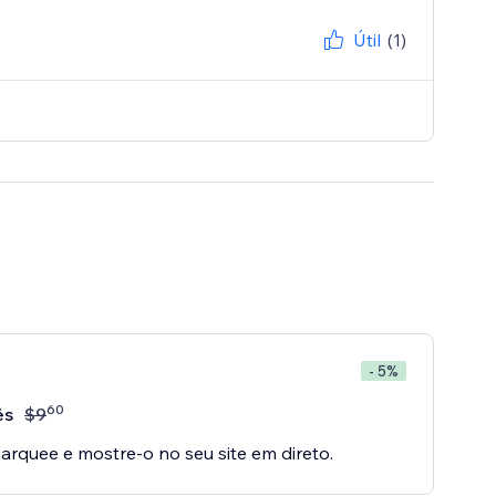
Útil
(1)
- 5%
60
ês
$
9
arquee e mostre-o no seu site em direto.