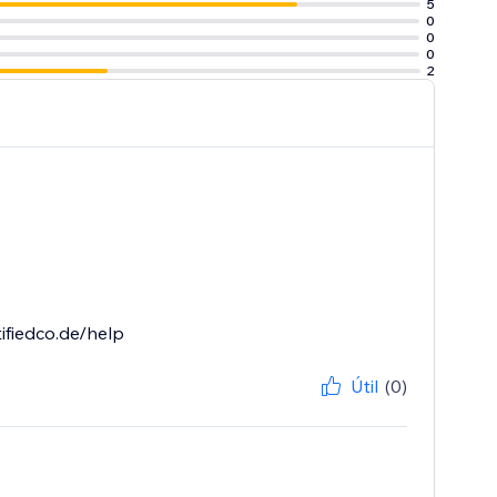
5
0
0
0
2
ifiedco.de/help
Útil
(0)