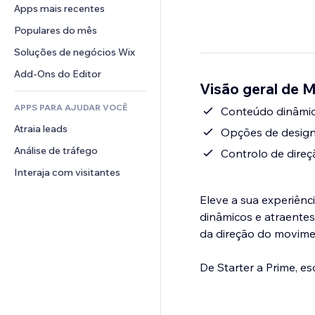
Conversão
Soluções de armazenamento
Apps mais recentes
PDF
Efeitos de imagem
Chat
Dropshipping
Compartilhamento de arquivos
Populares do mês
Botões e menus
Comentários
Preços e assinaturas
Notícias
Banners e selos
Soluções de negócios Wix
Telefone
Financiamento coletivo
Serviços de conteúdo
Calculadoras
Comunidade
Add-Ons do Editor
Alimentos e bebidas
Visão geral de M
Efeitos de texto
Busca
Avaliações e depoimentos
APPS PARA AJUDAR VOCÊ
Previsão do tempo
Conteúdo dinâmico
CRM
Atraia leads
Tabelas e gráficos
Opções de design 
Análise de tráfego
Controlo de direç
Interaja com visitantes
Eleve a sua experiên
dinâmicos e atraentes
da direção do movime
De Starter a Prime, e