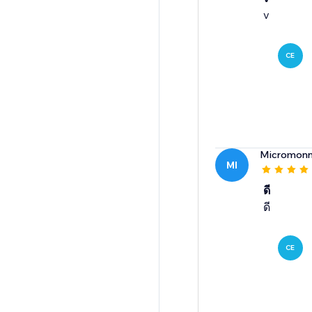
v
CE
Micromon
MI
ดี
ดี
CE