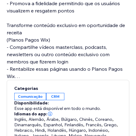
- Promova a fidelidade permitindo que os usuários
visualizem e resgatem pontos
Transforme conteúdo exclusivo em oportunidade de
receita
(Planos Pagos Wix)
- Compartilhe vídeos masterclass, podcasts,
newsletters ou outro conteúdo exclusivo com
membros que fizerem login
- Rentabilize essas páginas usando o Planos Pagos
Wix
Categorias
Aumente sua comunidade
Comunicação
CRM
(Wix Blog, Wix Grupos, Wix Fórum e outros)
Disponibilidade:
- Crie conexões na comunidade com perfis de
Esse app está disponível em todo o mundo.
membros detalhados
Idiomas do app:
Inglês
,
Alemão
,
Árabe
,
Búlgaro
,
Chinês
,
Coreano
,
- Permita que os usuários se conectem seguindo uns
Dinamarquês
,
Espanhol
,
Finlandês
,
Francês
,
Grego
,
aos outros
Hebraico
,
Hindi
,
Holandês
,
Húngaro
,
Indonésio
,
- Recompense resultados com selos
Italiano
,
Japonês
,
Lituano
,
Malaio
,
Norueguês
,