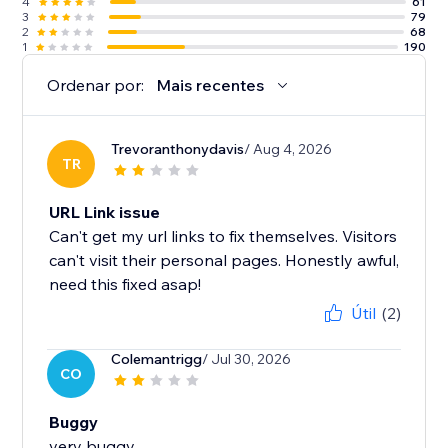
4
61
3
79
2
68
1
190
Ordenar por:
Mais recentes
Trevoranthonydavis
/ Aug 4, 2026
TR
URL Link issue
Can't get my url links to fix themselves. Visitors
can't visit their personal pages. Honestly awful,
need this fixed asap!
Útil
(2)
Colemantrigg
/ Jul 30, 2026
CO
Buggy
very buggy