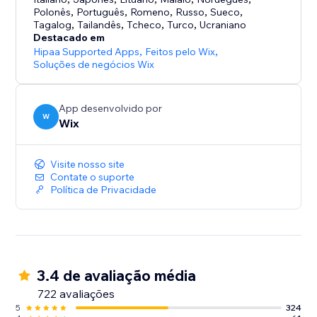
Polonês
,
Português
,
Romeno
,
Russo
,
Sueco
,
- Altere as configurações de privacidade e decida
Tagalog
,
Tailandês
,
Tcheco
,
Turco
,
Ucraniano
quem pode ver os perfis de seus membros
Destacado em
Hipaa Supported Apps
,
Feitos pelo Wix
,
Soluções de negócios Wix
App desenvolvido por
W
Wix
Visite nosso site
Contate o suporte
Política de Privacidade
3.4 de avaliação média
722 avaliações
5
324