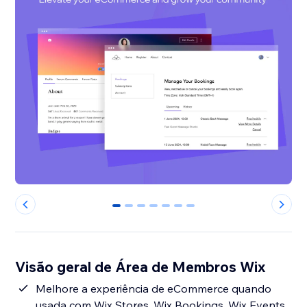
0
1
2
3
4
5
6
Visão geral de Área de Membros Wix
Melhore a experiência de eCommerce quando
usada com Wix Stores, Wix Bookings, Wix Events,