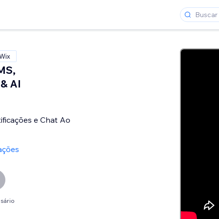
 Wix
MS,
& AI
ificações e Chat Ao
iações
sário