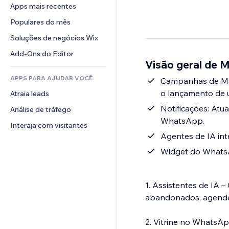
Conversão
Soluções de armazenamento
Apps mais recentes
PDF
Efeitos de imagem
Chat
Dropshipping
Compartilhamento de arquivos
Populares do mês
Botões e menus
Comentários
Preços e assinaturas
Notícias
Banners e selos
Soluções de negócios Wix
Telefone
Financiamento coletivo
Serviços de conteúdo
Calculadoras
Comunidade
Add-Ons do Editor
Alimentos e bebidas
Visão geral de 
Efeitos de texto
Busca
Avaliações e depoimentos
APPS PARA AJUDAR VOCÊ
Previsão do tempo
Campanhas de Ma
CRM
o lançamento de 
Atraia leads
Tabelas e gráficos
Notificações: Atu
Análise de tráfego
WhatsApp.
Interaja com visitantes
Agentes de IA in
Widget do WhatsA
1. Assistentes de IA 
abandonados, agende
2. Vitrine no WhatsA