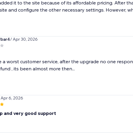
y added it to the site because of its affordable pricing. After 
te and configure the other necessary settings. However, whil
rbar4
/ Apr 30, 2026
 a worst customer service, after the upgrade no one response 
fund , its been almost more then...
 Apr 6, 2026
p and very good support