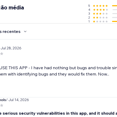
5
ção média
4
3
2
1
s recentes
 Jul 28, 2026
e
SE THIS APP - I have had nothing but bugs and trouble sin
em with identifying bugs and they would fix them. Now...
ols
/ Jul 14, 2026
 serious security vulnerabilities in this app, and it should