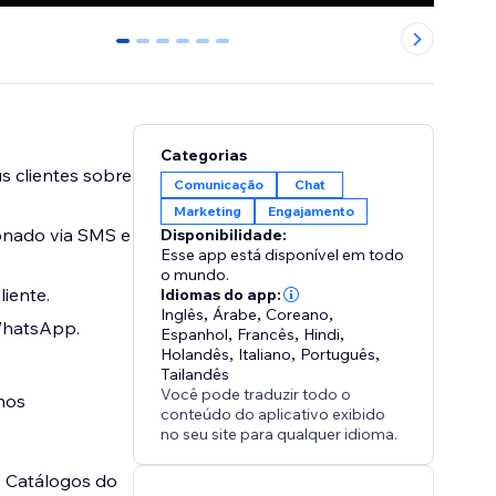
0
1
2
3
4
5
Categorias
 clientes sobre
Comunicação
Chat
Marketing
Engajamento
donado via SMS e
Disponibilidade:
Esse app está disponível em todo
o mundo.
iente.
Idiomas do app:
Inglês
,
Árabe
,
Coreano
,
 WhatsApp.
Espanhol
,
Francês
,
Hindi
,
Holandês
,
Italiano
,
Português
,
Tailandês
Você pode traduzir todo o
hos
conteúdo do aplicativo exibido
no seu site para qualquer idioma.
s Catálogos do