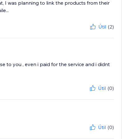
that, I was planning to link the products from their
e...
Útil
(2)
to you , even i paid for the service and i didnt
Útil
(0)
Útil
(0)