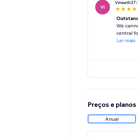
Vineeth37
/
VI
Outstand
We canno
central f
Ler mais
Preços e planos
Anual