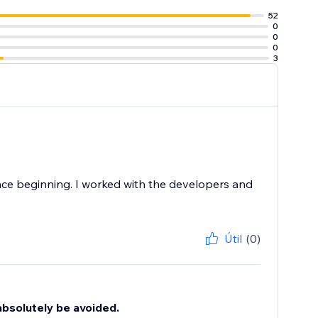
52
0
0
0
3
ce beginning. I worked with the developers and
Útil
(0)
 absolutely be avoided.