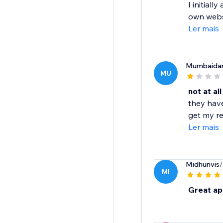
I initiall
own websi
Ler mais
Mumbaida
MU
not at all
they have
get my re
Ler mais
Midhunvis
/
MI
Great ap