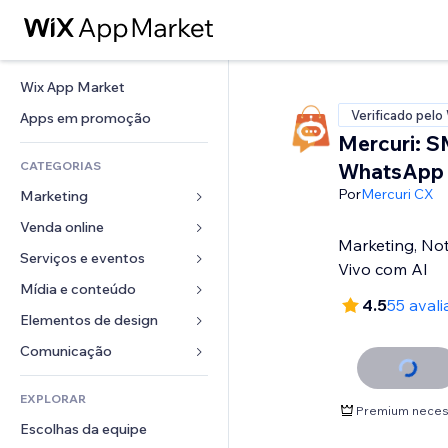
Wix App Market
Verificado pelo
Apps em promoção
Mercuri: S
CATEGORIAS
WhatsApp 
Por
Mercuri CX
Marketing
Venda online
Anúncios
Marketing, Not
Mobile
Serviços e eventos
Apps para lojas
Vivo com AI
Análises
Frete e entrega
Mídia e conteúdo
Hotéis
4.5
55 aval
Redes sociais
Botões de venda
Eventos
Elementos de design
Galeria
SEO
Cursos online
Restaurantes
Músicas
Mapas e navegação
Comunicação 
Engajamento
Impressão sob demanda
Imobiliária
Podcasts
Privacidade e segurança
Formulários
Listas do site
Contabilidade
EXPLORAR
Meus agendamentos
Fotografia
Relógio
Blog
Premium neces
Email
Cupons e fidelidade
Escolhas da equipe
Vídeo
Templates de página
Enquetes