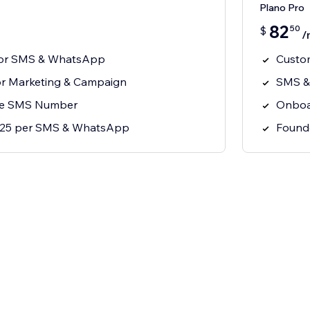
Plano Pro
82
50
$
/
for SMS & WhatsApp
Custom
for Marketing & Campaign
SMS &
ree SMS Number
Onboa
.025 per SMS & WhatsApp
Found