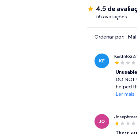
4.5 de avalia
55 avaliações
Ordenar por:
Mai
Keith8622
/
KE
Unusabl
DO NOT U
helped th
Ler mais
Josephmen
JO
There are