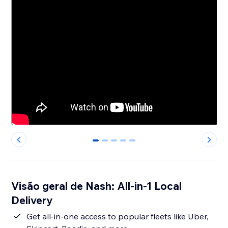
0
1
2
3
4
Visão geral de Nash: All-in-1 Local
Delivery
Get all-in-one access to popular fleets like Uber,