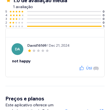
1.0 de avaliação média
1 avaliação
5
0
4
0
3
0
2
0
1
1
David16169
/ Dec 21, 2024
DA
not happy
Útil
(0)
Preços e planos
Este aplicativo oferece um