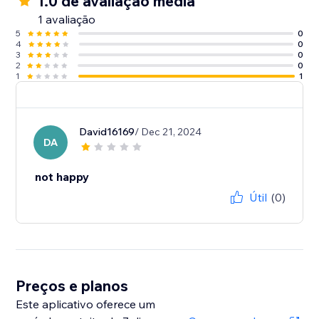
1.0 de avaliação média
1 avaliação
5
0
4
0
3
0
2
0
1
1
David16169
/ Dec 21, 2024
DA
not happy
Útil
(0)
Preços e planos
Este aplicativo oferece um