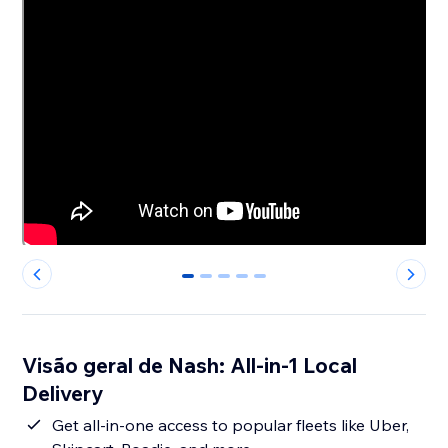
0
1
2
3
4
Visão geral de Nash: All-in-1 Local
Delivery
Get all-in-one access to popular fleets like Uber,