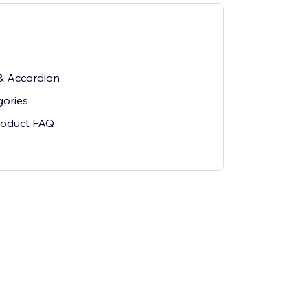
& Accordion
gories
Product FAQ