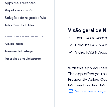
Conversão
Soluções de armazenamento
Apps mais recentes
PDF
Efeitos de imagem
Chat
Dropshipping
Compartilhamento de arquivos
Populares do mês
Botões e menus
Comentários
Preços e assinaturas
Notícias
Banners e selos
Soluções de negócios Wix
Telefone
Financiamento coletivo
Serviços de conteúdo
Calculadoras
Comunidade
Add-Ons do Editor
Alimentos e bebidas
Visão geral de 
Efeitos de texto
Busca
Avaliações e depoimentos
APPS PARA AJUDAR VOCÊ
Previsão do tempo
Text FAQ & Accor
CRM
Atraia leads
Tabelas e gráficos
Product FAQ & Ac
Análise de tráfego
Video FAQ & Acco
Interaja com visitantes
With this app you ca
The app offers you a u
Frequently Asked Ques
FAQ, such as Text FA
Ver demonstração