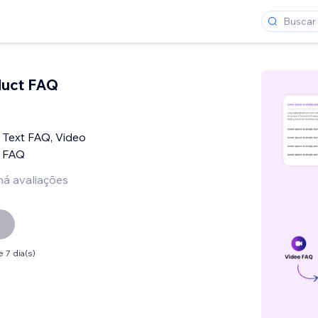
duct FAQ
 Text FAQ, Video
t FAQ
há avaliações
 7 dia(s)