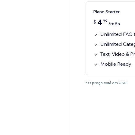
Plano Starter
4
99
$
/mês
Unlimited FAQ 
Unlimited Cate
Text, Video & 
Mobile Ready
* O preço está em USD.