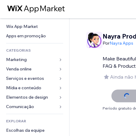
Wix App Market
Nayra Pro
Apps em promoção
Por
Nayra Apps
CATEGORIAS
Make Beautiful
Marketing
FAQ & Produc
Venda online
Anúncios
Ainda não 
Mobile
Serviços e eventos
Apps para lojas
Análises
Frete e entrega
Mídia e conteúdo
Hotéis
Redes sociais
Botões de venda
Eventos
Elementos de design
Galeria
SEO
Cursos online
Restaurantes
Músicas
Mapas e navegação
Comunicação 
Período gratuito de
Engajamento
Impressão sob demanda
Imobiliária
Podcasts
Privacidade e segurança
Formulários
Listas do site
Contabilidade
EXPLORAR
Meus agendamentos
Fotografia
Relógio
Blog
Email
Cupons e fidelidade
Escolhas da equipe
Vídeo
Templates de página
Enquetes