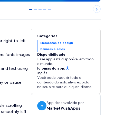
0
1
2
3
4
Categorias
 right-to-left
Elementos de design
Banners e selos
ors fonts images
Disponibilidade:
Esse app está disponível em todo
o mundo.
and text using
Idiomas do app:
Inglês
Você pode traduzir todo o
lay or pause
conteúdo do aplicativo exibido
no seu site para qualquer idioma.
App desenvolvido por
le scrolling
M
MarketPushApps
 smoothly left-