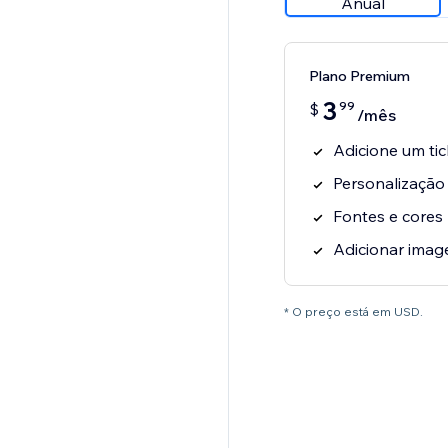
Anual
Plano Premium
3
99
$
/mês
Adicione um tick
Personalização
Fontes e cores
Adicionar imag
* O preço está em USD.