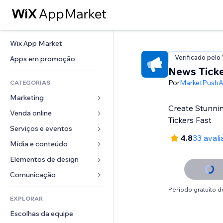
Wix App Market
Verificado pelo
Apps em promoção
News Ticke
Por
MarketPush
CATEGORIAS
Marketing
Create Stunni
Venda online
Anúncios
Tickers Fast
Mobile
Serviços e eventos
Apps para lojas
4.8
33 aval
Análises
Frete e entrega
Mídia e conteúdo
Hotéis
Redes sociais
Botões de venda
Eventos
Elementos de design
Galeria
SEO
Cursos online
Restaurantes
Músicas
Mapas e navegação
Comunicação 
Engajamento
Impressão sob demanda
Imobiliária
Podcasts
Privacidade e segurança
Formulários
Período gratuito de
Listas do site
Contabilidade
EXPLORAR
Meus agendamentos
Fotografia
Relógio
Blog
Email
Cupons e fidelidade
Escolhas da equipe
Vídeo
Templates de página
Enquetes