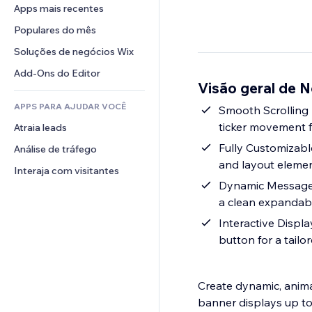
Conversão
Soluções de armazenamento
Apps mais recentes
PDF
Efeitos de imagem
Chat
Dropshipping
Compartilhamento de arquivos
Populares do mês
Botões e menus
Comentários
Preços e assinaturas
Notícias
Banners e selos
Soluções de negócios Wix
Telefone
Financiamento coletivo
Serviços de conteúdo
Calculadoras
Comunidade
Add-Ons do Editor
Alimentos e bebidas
Visão geral de 
Efeitos de texto
Busca
Avaliações e depoimentos
APPS PARA AJUDAR VOCÊ
Previsão do tempo
Smooth Scrolling A
CRM
ticker movement 
Atraia leads
Tabelas e gráficos
Fully Customizabl
Análise de tráfego
and layout eleme
Interaja com visitantes
Dynamic Message C
a clean expandabl
Interactive Displ
button for a tailo
Create dynamic, animat
banner displays up to