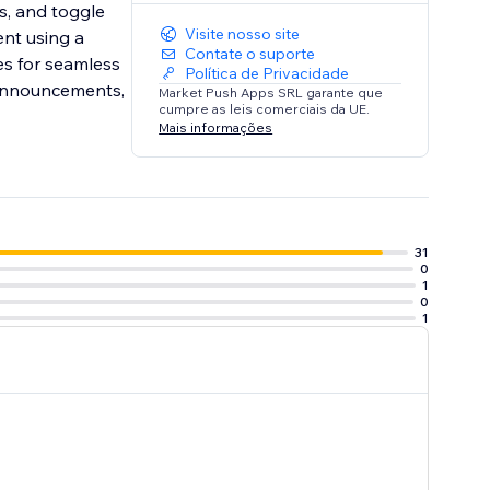
ts, and toggle
Visite nosso site
ent using a
Contate o suporte
es for seamless
Política de Privacidade
r announcements,
Market Push Apps SRL garante que
cumpre as leis comerciais da UE.
Mais informações
31
0
1
0
1