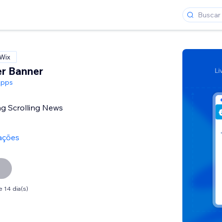
 Wix
r Banner
Apps
ng Scrolling News
iações
 14 dia(s)