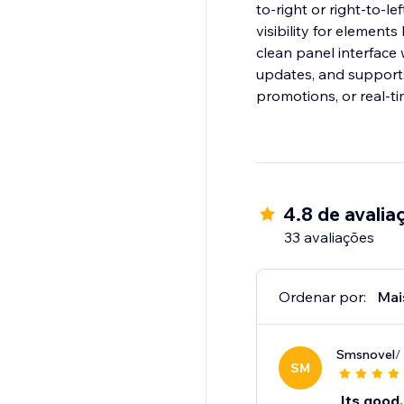
to-right or right-to-l
visibility for element
clean panel interface
updates, and supports
promotions, or real-
4.8 de avalia
33 avaliações
Ordenar por:
Mai
Smsnovel
/
SM
Its good, 