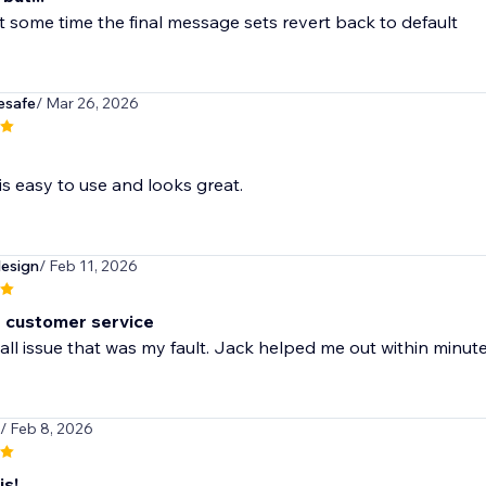
 some time the final message sets revert back to default
esafe
/ Mar 26, 2026
is easy to use and looks great.
esign
/ Feb 11, 2026
t customer service
ll issue that was my fault. Jack helped me out within minut
/ Feb 8, 2026
is!