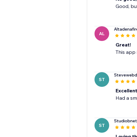
Good, but
Altadenafir
AL
Great!
This app 
Stevewebd
ST
Excellen
Had a sma
Studiobnet
ST
Loving th