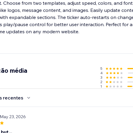
eft. Choose from two templates, adjust speed, colors, and fon
s like logos, message content, and images. Easily update cont
 with expandable sections. The ticker auto-restarts on chang
 play/pause control for better user interaction. Perfect fo
time updates on any modern website.
5
ção média
4
3
2
1
s recentes
 May 23, 2026
but...