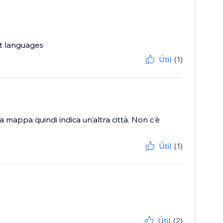
nt languages
Útil
(1)
 la mappa quindi indica un'altra città. Non c'è
Útil
(1)
Útil
(2)