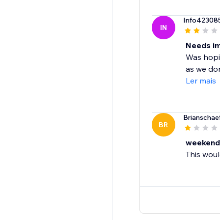
Info42308
IN
Needs i
Was hopin
as we don'
Ler mais
Brianschae
BR
weekend
This woul