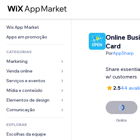
Wix App Market
Online Bus
Apps em promoção
Card
CATEGORIAS
Por
AppSharp
Marketing
Share essentia
Venda online
Anúncios
w/ customers
Mobile
Serviços e eventos
Apps para lojas
2.5
44 aval
Análises
Frete e entrega
Mídia e conteúdo
Hotéis
Redes sociais
Botões de venda
Eventos
Elementos de design
Galeria
SEO
Cursos online
Restaurantes
Músicas
Mapas e navegação
Comunicação 
Engajamento
Impressão sob demanda
Imobiliária
Podcasts
Privacidade e segurança
Formulários
Grátis
Listas do site
Contabilidade
EXPLORAR
Meus agendamentos
Fotografia
Relógio
Blog
Email
Cupons e fidelidade
Escolhas da equipe
Vídeo
Templates de página
Enquetes