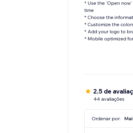
* Use the 'Open now' 
time
* Choose the informat
* Customize the colors
* Add your logo to b
* Mobile optimized fo
2.5 de avalia
44 avaliações
Ordenar por:
Mai