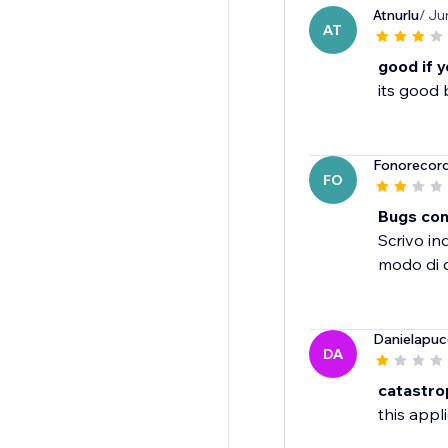
Atnurlu
/ Ju
AT
good if y
its good 
Fonorecor
FO
Bugs con 
Scrivo ind
modo di 
Danielapuc
DA
catastro
this appl