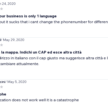
n 24, 2020
our business is only 1 language
but it sucks that i cant change the phonenumber for differe
d
/ May 29, 2020
la mappa. Indichi un CAP ed esce altra città
irizzo in italiano con il cap giusto ma suggerisce altra città e
cambiare attualmente.
cini
/ May 5, 2020
phe
ication does not work well it is a catastrophe