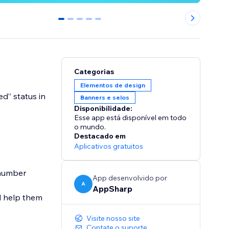
0
1
2
3
4
Categorias
Elementos de design
d” status in
Banners e selos
Disponibilidade:
Esse app está disponível em todo
o mundo.
Destacado em
Aplicativos gratuitos
 number
App desenvolvido por
A
AppSharp
nd help them
Visite nosso site
Contate o suporte