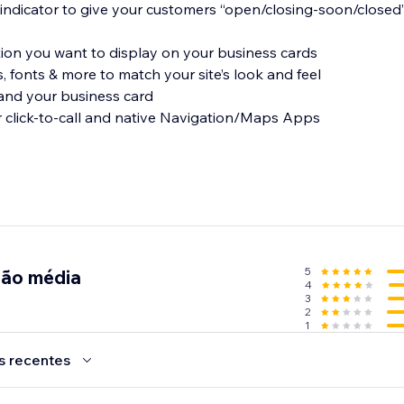
indicator to give your customers “open/closing-soon/closed” 
ion you want to display on your business cards
, fonts & more to match your site’s look and feel
rand your business card
r click-to-call and native Navigation/Maps Apps
5
ção média
4
3
2
1
s recentes