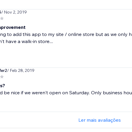
5
/ Nov 2, 2019
mprovement
g to add this app to my site / online store but as we only ha
t have a walk-in store....
fer2
/ Feb 28, 2019
s?
d be nice if we weren't open on Saturday. Only business hou
Ler mais avaliações