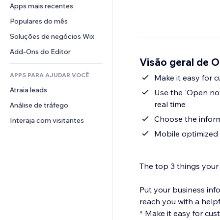
Conversão
Soluções de armazenamento
Apps mais recentes
PDF
Efeitos de imagem
Chat
Dropshipping
Compartilhamento de arquivos
Populares do mês
Botões e menus
Comentários
Preços e assinaturas
Notícias
Banners e selos
Soluções de negócios Wix
Telefone
Financiamento coletivo
Serviços de conteúdo
Calculadoras
Comunidade
Add-Ons do Editor
Alimentos e bebidas
Visão geral de O
Efeitos de texto
Busca
Avaliações e depoimentos
APPS PARA AJUDAR VOCÊ
Previsão do tempo
Make it easy for 
CRM
Atraia leads
Tabelas e gráficos
Use the 'Open now
real time
Análise de tráfego
Choose the inform
Interaja com visitantes
Mobile optimized 
The top 3 things your
Put your business inf
reach you with a help
* Make it easy for cu