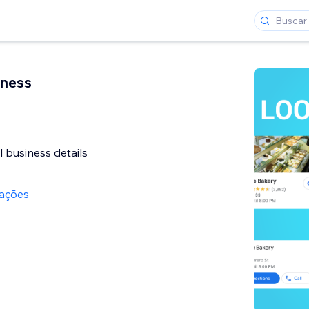
iness
l business details
iações