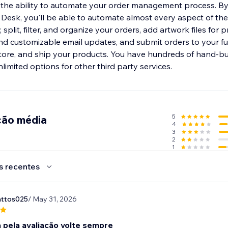
 the ability to automate your order management process. B
Desk, you'll be able to automate almost every aspect of the
lit, filter, and organize your orders, add artwork files for
d customizable email updates, and submit orders to your ful
store, and ship your products. You have hundreds of hand-bui
imited options for other third party services.
5
ção média
4
3
2
1
s recentes
nttos025
/ May 31, 2026
 pela avaliação volte sempre