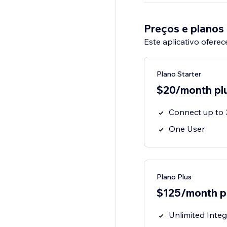
Preços e planos
Este aplicativo oferec
Plano Starter
$20/month plu
Connect up to 
One User
Plano Plus
$125/month pl
Unlimited Integ