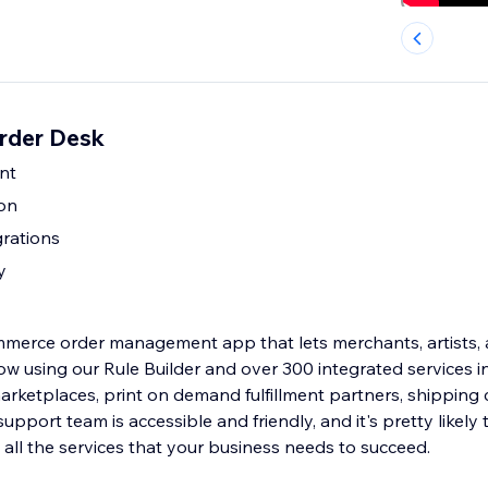
Order Desk
nt
ion
rations
y
merce order management app that lets merchants, artists, 
ow using our Rule Builder and over 300 integrated services i
rketplaces, print on demand fulfillment partners, shipping
port team is accessible and friendly, and it's pretty likely
all the services that your business needs to succeed.