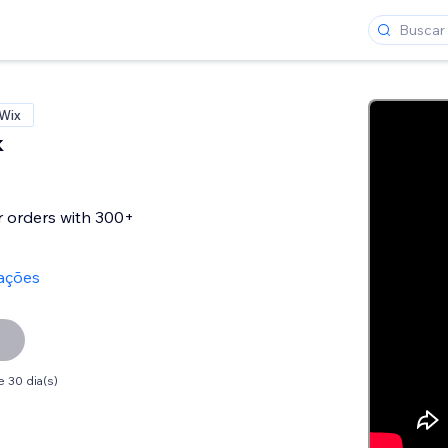
 Wix
k
 orders with 300+
iações
 30 dia(s)