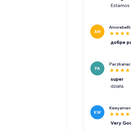
Estamos g
Amorebellt
AM
добре р
Paczkanac
PA
super
działa
Kweyamave
KW
Very Go