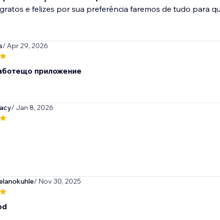
ratos e felizes por sua preferência faremos de tudo para qu
s
/ Apr 29, 2026
аботещо приложение
acy
/ Jan 8, 2026
lanokuhle
/ Nov 30, 2025
od