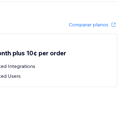
Comparar planos
nth plus 10¢ per order
ted Integrations
ted Users