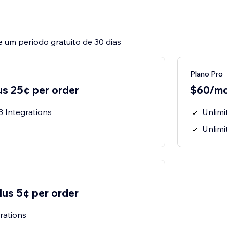
e um período gratuito de 30 dias
Plano Pro
s 25¢ per order
$60/mo
3 Integrations
Unlimi
Unlimi
us 5¢ per order
rations