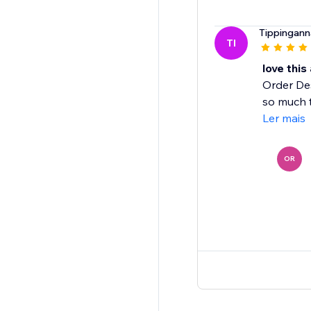
Tippingan
TI
love this
Order Des
so much t
Ler mais
OR