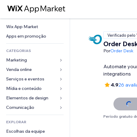
Wix App Market
Verificado pelo
Apps em promoção
Order Des
Por
Order Desk
CATEGORIAS
Marketing
Automate your
Venda online
Anúncios
integrations
Mobile
Serviços e eventos
Apps para lojas
4.9
26 aval
Análises
Frete e entrega
Mídia e conteúdo
Hotéis
Redes sociais
Botões de venda
Eventos
Elementos de design
Galeria
SEO
Cursos online
Restaurantes
Músicas
Mapas e navegação
Comunicação 
Engajamento
Impressão sob demanda
Imobiliária
Podcasts
Privacidade e segurança
Formulários
Período gratuito de
Listas do site
Contabilidade
EXPLORAR
Meus agendamentos
Fotografia
Relógio
Blog
Email
Cupons e fidelidade
Escolhas da equipe
Vídeo
Templates de página
Enquetes