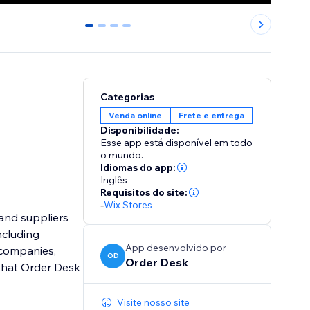
0
1
2
3
Categorias
Venda online
Frete e entrega
Disponibilidade:
Esse app está disponível em todo
o mundo.
Idiomas do app:
Inglês
Requisitos do site:
-
Wix Stores
and suppliers
ncluding
App desenvolvido por
 companies,
OD
Order Desk
 that Order Desk
Visite nosso site