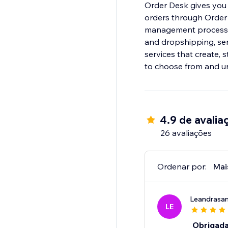
Order Desk gives you
orders through Order 
management process; sp
and dropshipping, sen
services that create, 
to choose from and unl
4.9 de avalia
26 avaliações
Ordenar por:
Mai
Leandrasa
LE
Obrigada