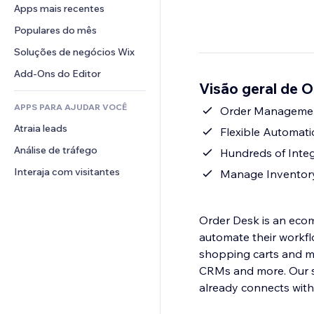
Conversão
Soluções de armazenamento
Apps mais recentes
PDF
Efeitos de imagem
Chat
Dropshipping
Compartilhamento de arquivos
Populares do mês
Botões e menus
Comentários
Preços e assinaturas
Notícias
Banners e selos
Soluções de negócios Wix
Telefone
Financiamento coletivo
Serviços de conteúdo
Calculadoras
Comunidade
Add-Ons do Editor
Alimentos e bebidas
Visão geral de 
Efeitos de texto
Busca
Avaliações e depoimentos
APPS PARA AJUDAR VOCÊ
Previsão do tempo
Order Manageme
CRM
Atraia leads
Tabelas e gráficos
Flexible Automat
Análise de tráfego
Hundreds of Integ
Interaja com visitantes
Manage Inventor
Order Desk is an ecom
automate their workfl
shopping carts and ma
CRMs and more. Our sup
already connects with 