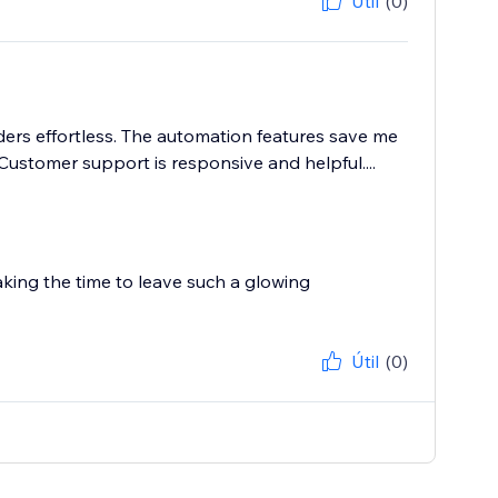
Útil
(0)
rders effortless. The automation features save me
Customer support is responsive and helpful....
aking the time to leave such a glowing
Útil
(0)