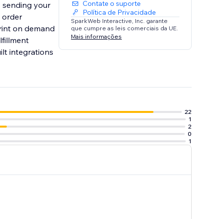
Contate o suporte
y sending your
Política de Privacidade
 order
SparkWeb Interactive, Inc. garante
 print on demand
que cumpre as leis comerciais da UE.
Mais informações
fillment
lt integrations
22
1
2
0
1