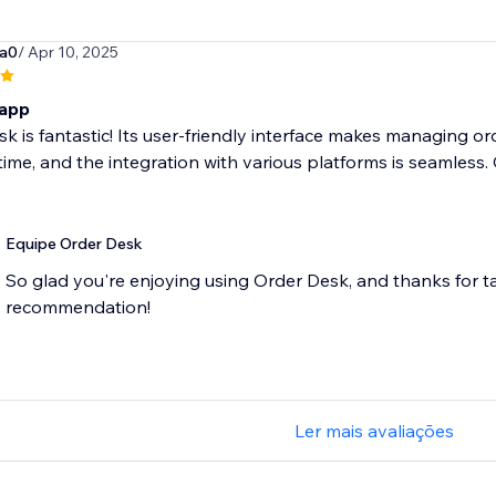
na0
/ Apr 10, 2025
 app
k is fantastic! Its user-friendly interface makes managing o
ime, and the integration with various platforms is seamless. 
Equipe Order Desk
So glad you're enjoying using Order Desk, and thanks for t
recommendation!
Ler mais avaliações