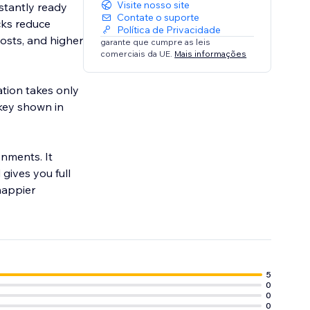
Visite nosso site
stantly ready
Contate o suporte
cks reduce
Política de Privacidade
costs, and higher
garante que cumpre as leis
comerciais da UE.
Mais informações
ation takes only
key shown in
nments. It
gives you full
 happier
5
0
0
0