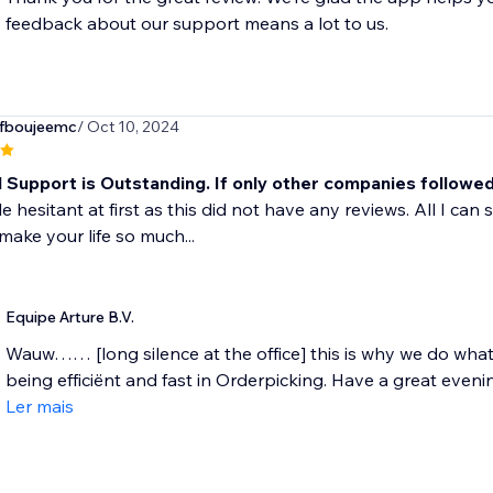
feedback about our support means a lot to us.
fboujeemc
/ Oct 10, 2024
l Support is Outstanding. If only other companies followe
le hesitant at first as this did not have any reviews. All I can 
 make your life so much...
Equipe Arture B.V.
Wauw…… [long silence at the office] this is why we do wha
being efficiënt and fast in Orderpicking. Have a great evening
Ler mais