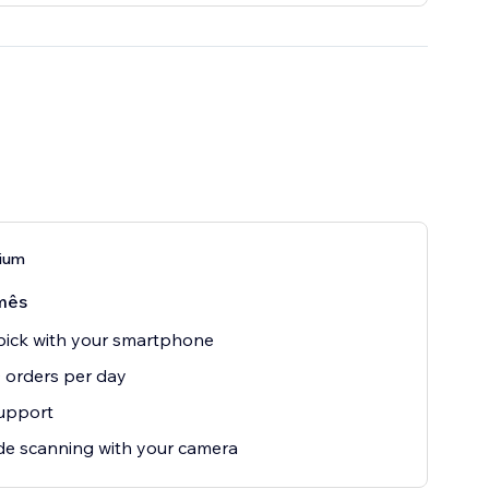
ium
mês
ick with your smartphone
0 orders per day
upport
e scanning with your camera