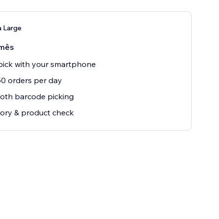
a Large
mês
ick with your smartphone
0 orders per day
oth barcode picking
ory & product check