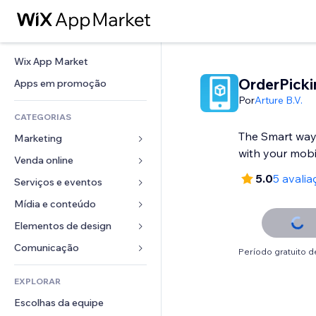
Wix App Market
OrderPick
Apps em promoção
Por
Arture B.V.
CATEGORIAS
The Smart way
Marketing
with your mobi
Venda online
Anúncios
5.0
5 avalia
Mobile
Serviços e eventos
Apps para lojas
Análises
Frete e entrega
Mídia e conteúdo
Hotéis
Redes sociais
Botões de venda
Eventos
Elementos de design
Galeria
SEO
Cursos online
Restaurantes
Músicas
Mapas e navegação
Comunicação 
Período gratuito de
Engajamento
Impressão sob demanda
Imobiliária
Podcasts
Privacidade e segurança
Formulários
Listas do site
Contabilidade
EXPLORAR
Meus agendamentos
Fotografia
Relógio
Blog
Email
Cupons e fidelidade
Escolhas da equipe
Vídeo
Templates de página
Enquetes