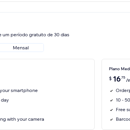
e um período gratuito de 30 dias
Mensal
Plano Med
16
75
$
/
 your smartphone
Orderp
r day
10 - 5
Free s
ng with your camera
Barcod