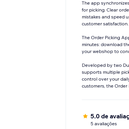
The app synchronizes 
for picking. Clear ord
mistakes and speed up 
customer satisfaction.
The Order Picking App
minutes: download th
your webshop to conn
Developed by two Dutc
supports multiple pick
control over your dail
customers, the Order
5.0 de avalia
5 avaliações