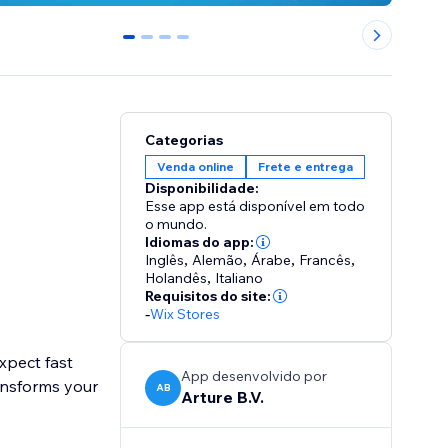
0
1
2
3
Categorias
Venda online
Frete e entrega
Disponibilidade:
Esse app está disponível em todo
o mundo.
Idiomas do app:
Inglês
,
Alemão
,
Árabe
,
Francês
,
Holandês
,
Italiano
Requisitos do site:
-
Wix Stores
expect fast
App desenvolvido por
ansforms your
AB
Arture B.V.