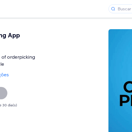
ing App
 of orderpicking
le
ções
 30 dia(s)