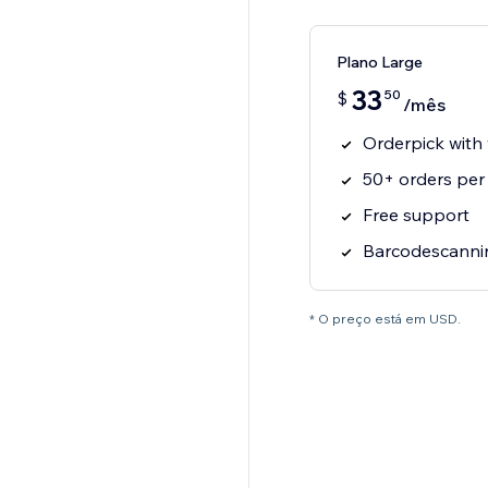
Plano Large
33
50
$
/mês
Orderpick with
50+ orders per
Free support
Barcodescannin
* O preço está em USD.