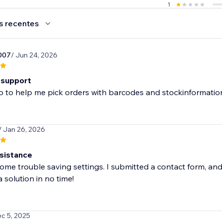
1
s recentes
007
/ Jun 24, 2026
 support
 to help me pick orders with barcodes and stockinformation.
/ Jan 26, 2026
sistance
me trouble saving settings. I submitted a contact form, and
 solution in no time!
ec 5, 2025