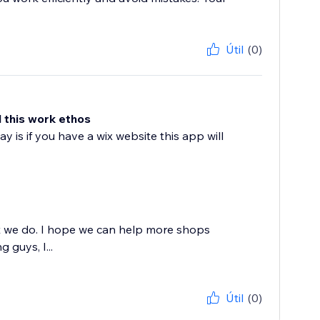
Útil
(0)
d this work ethos
say is if you have a wix website this app will
t we do. I hope we can help more shops
 guys, I...
Útil
(0)