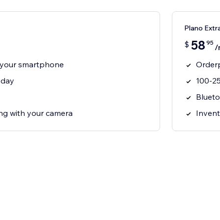
Plano Extr
58
95
$
/
 your smartphone
Orderp
 day
100-25
Blueto
g with your camera
Invent