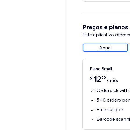
Preços e planos
Este aplicativo oferec
Anual
Plano Small
12
50
$
/mês
Orderpick with
5-10 orders pe
Free support
Barcode scanni