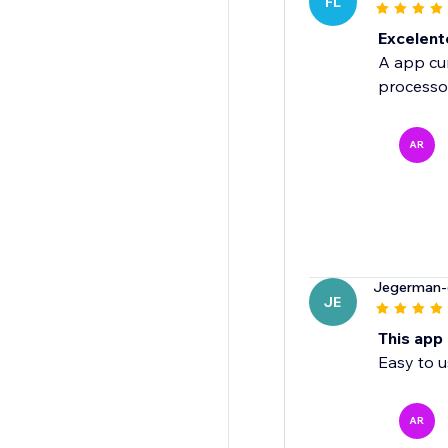
FL
Excelent
A app cum
processo
AR
Jegerman-
JE
This app
Easy to u
AR