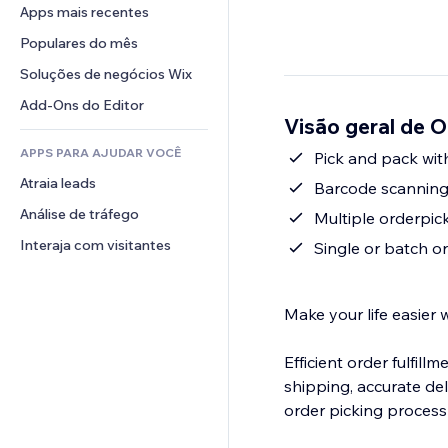
Conversão
Soluções de armazenamento
Apps mais recentes
PDF
Efeitos de imagem
Chat
Dropshipping
Compartilhamento de arquivos
Populares do mês
Botões e menus
Comentários
Preços e assinaturas
Notícias
Banners e selos
Soluções de negócios Wix
Telefone
Financiamento coletivo
Serviços de conteúdo
Calculadoras
Comunidade
Add-Ons do Editor
Alimentos e bebidas
Visão geral de 
Efeitos de texto
Busca
Avaliações e depoimentos
APPS PARA AJUDAR VOCÊ
Previsão do tempo
Pick and pack with
CRM
Atraia leads
Tabelas e gráficos
Barcode scanning
Análise de tráfego
Multiple orderpicke
Interaja com visitantes
Single or batch o
Make your life easier 
Efficient order fulfill
shipping, accurate de
order picking process 