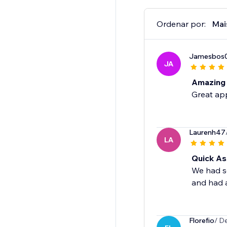
Ordenar por:
Mai
Jamesbos
JA
Amazing
Great app
Laurenh47
LA
Quick As
We had so
and had a
Florefio
/ D