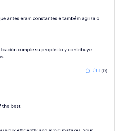
 que antes eram constantes e também agiliza o
plicación cumple su propósito y contribuye
s.
Útil
(0)
 the best.
u work efficiently and avoid mistakes. Your