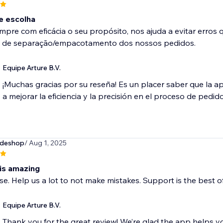
e escolha
pre com eficácia o seu propósito, nos ajuda a evitar erros
 de separação/empacotamento dos nossos pedidos.
Equipe Arture B.V.
¡Muchas gracias por su reseña! Es un placer saber que la a
a mejorar la eficiencia y la precisión en el proceso de pedido
deshop
/ Aug 1, 2025
 is amazing
se. Help us a lot to not make mistakes. Support is the best of
Equipe Arture B.V.
Thank you for the great review! We’re glad the app helps yo