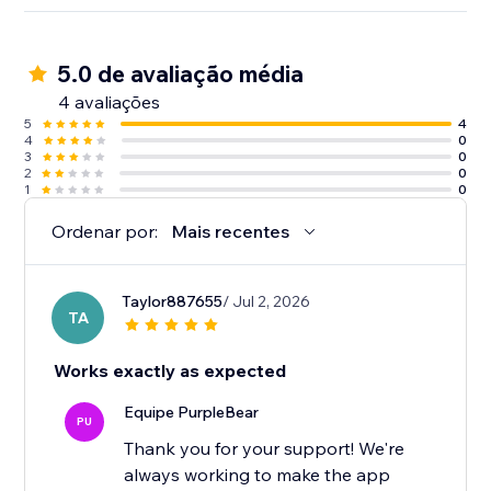
5.0 de avaliação média
4 avaliações
5
4
4
0
3
0
2
0
1
0
Ordenar por:
Mais recentes
Taylor887655
/ Jul 2, 2026
TA
Works exactly as expected
Equipe PurpleBear
PU
Thank you for your support! We're
always working to make the app