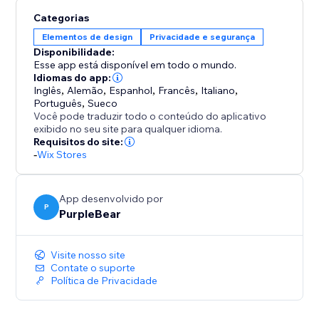
antecipado ou experiências VIP.
Categorias
Crie telas de acesso profissionais e com a identidade
Elementos de design
Privacidade e segurança
visual da marca.
Disponibilidade:
Gerencie múltiplos cenários de acesso a partir de um
Esse app está disponível em todo o mundo.
único painel.
Idiomas do app:
Inglês
,
Alemão
,
Espanhol
,
Francês
,
Italiano
,
Não é necessário programação - configuração rápida
Português
,
Sueco
e controle fácil.
Você pode traduzir todo o conteúdo do aplicativo
exibido no seu site para qualquer idioma.
Requisitos do site:
O Lock & Login Password oferece controle total
-
Wix Stores
sobre quem acessa o conteúdo da sua loja - ajudando
a criar exclusividade, proteger recursos e
proporcionar uma experiência segura e refinada para
App desenvolvido por
P
seus clientes.
PurpleBear
Visite nosso site
Contate o suporte
Política de Privacidade