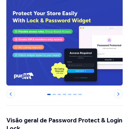
0
1
2
3
4
5
6
Visão geral de Password Protect & Login
Lock