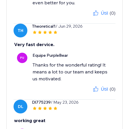
even better for you.
Útil
(0)
Theoretical1
/ Jun 29, 2026
TH
Very fast dervice.
Equipe PurpleBear
PU
Thanks for the wonderful rating! It
means a lot to our team and keeps
us motivated.
Útil
(0)
Dl775239
/ May 23, 2026
DL
working great