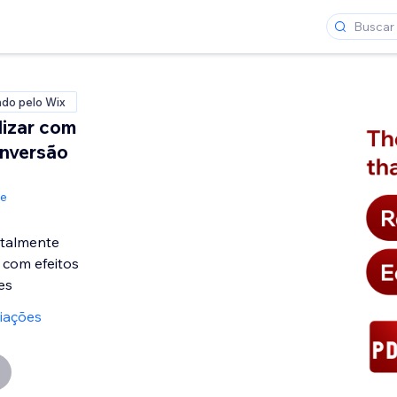
ado pelo Wix
lizar com
inversão
de
otalmente
 com efeitos
es
liações