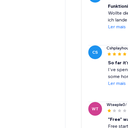
Funktioni
Wollte di
ich lande
Ler mais
Cshplayho
CS
So far it
I've spen
some horr
Ler mais
Wteeple0
/
WT
"Free" w
Free star