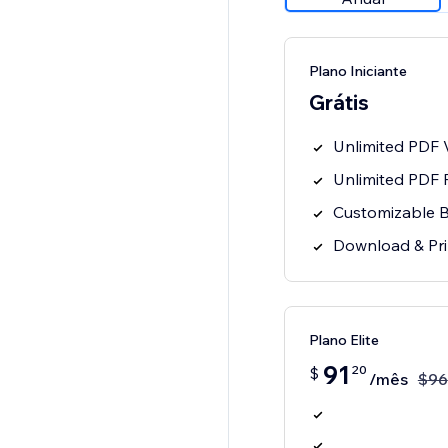
Plano Iniciante
Grátis
Unlimited PDF 
Unlimited PDF F
Customizable B
Download & Pr
Plano Elite
91
20
$
/mês
$
96