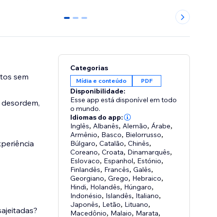
0
1
2
Categorias
ntos sem
Mídia e conteúdo
PDF
Disponibilidade:
Esse app está disponível em todo
m desordem,
o mundo.
Idiomas do app:
Inglês
,
Albanês
,
Alemão
,
Árabe
,
Armênio
,
Basco
,
Bielorrusso
,
xperiência
Búlgaro
,
Catalão
,
Chinês
,
Coreano
,
Croata
,
Dinamarquês
,
Eslovaco
,
Espanhol
,
Estónio
,
Finlandês
,
Francês
,
Galês
,
Georgiano
,
Grego
,
Hebraico
,
Hindi
,
Holandês
,
Húngaro
,
Indonésio
,
Islandês
,
Italiano
,
Japonês
,
Letão
,
Lituano
,
sajeitadas?
Macedônio
,
Malaio
,
Marata
,