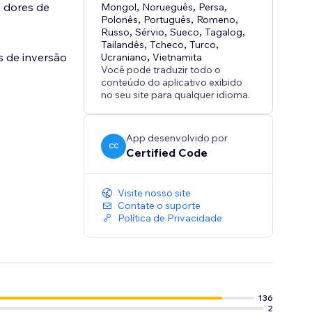
s dores de
Mongol
,
Norueguês
,
Persa
,
Polonês
,
Português
,
Romeno
,
Russo
,
Sérvio
,
Sueco
,
Tagalog
,
Tailandês
,
Tcheco
,
Turco
,
s de inversão
Ucraniano
,
Vietnamita
Você pode traduzir todo o
conteúdo do aplicativo exibido
no seu site para qualquer idioma.
App desenvolvido por
CC
Certified Code
Visite nosso site
Contate o suporte
Política de Privacidade
136
2