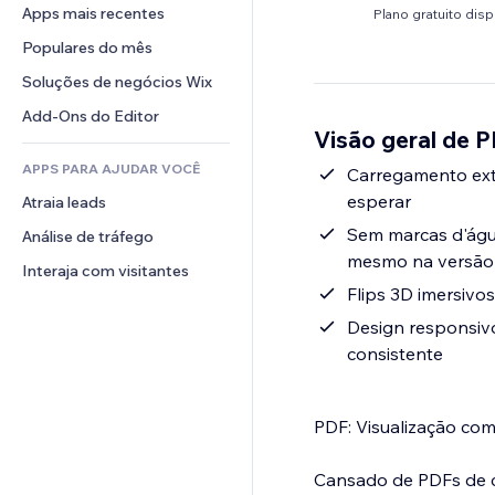
Conversão
Soluções de armazenamento
Apps mais recentes
PDF
Plano gratuito disp
Efeitos de imagem
Chat
Dropshipping
Compartilhamento de arquivos
Populares do mês
Botões e menus
Comentários
Preços e assinaturas
Notícias
Banners e selos
Soluções de negócios Wix
Telefone
Financiamento coletivo
Serviços de conteúdo
Calculadoras
Comunidade
Add-Ons do Editor
Alimentos e bebidas
Visão geral de P
Efeitos de texto
Busca
Avaliações e depoimentos
APPS PARA AJUDAR VOCÊ
Previsão do tempo
Carregamento ext
CRM
esperar
Atraia leads
Tabelas e gráficos
Sem marcas d'água
Análise de tráfego
mesmo na versão 
Interaja com visitantes
Flips 3D imersivo
Design responsivo
consistente
PDF: Visualização com
Cansado de PDFs de ca