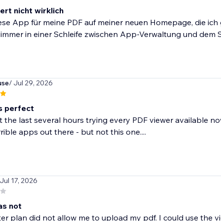
ert nicht wirklich
ese App für meine PDF auf meiner neuen Homepage, die ich ge
 immer in einer Schleife zwischen App-Verwaltung und dem Sta
use
/ Jul 29, 2026
's perfect
t the last several hours trying every PDF viewer available no
ible apps out there - but not this one....
 Jul 17, 2026
as not
ter plan did not allow me to upload my pdf. I could use the v