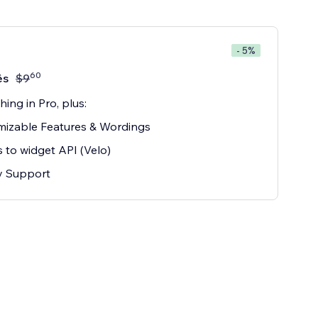
- 5%
60
ês
$
9
hing in Pro, plus:
izable Features & Wordings
 to widget API (Velo)
ty Support