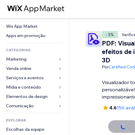
Wix App Market
- 5%
Verific
Apps em promoção
PDF: Visua
CATEGORIAS
efeitos de 
3D
Marketing
Por
Certified Co
Venda online
Anúncios
Mobile
Serviços e eventos
Apps para lojas
Visualizador t
Análises
Frete e entrega
Mídia e conteúdo
Hotéis
personalizável
Redes sociais
Botões de venda
Eventos
Elementos de design
Galeria
impressionant
SEO
Cursos online
Restaurantes
Músicas
Mapas e navegação
Comunicação 
4.6
156 ava
Engajamento
Impressão sob demanda
Imobiliária
Podcasts
Privacidade e segurança
Formulários
Listas do site
Contabilidade
EXPLORAR
Meus agendamentos
Fotografia
Relógio
Blog
Email
Cupons e fidelidade
Escolhas da equipe
Vídeo
Templates de página
Enquetes