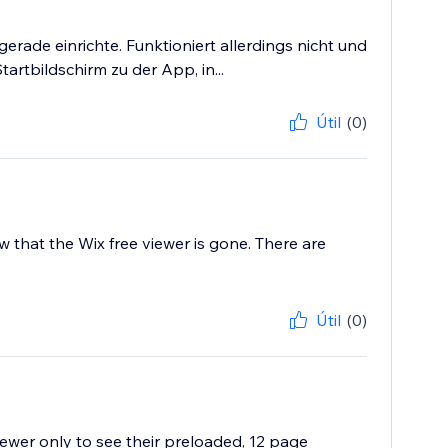
rade einrichte. Funktioniert allerdings nicht und
rtbildschirm zu der App, in...
Útil
(0)
w that the Wix free viewer is gone. There are
Útil
(0)
iewer only to see their preloaded, 12 page