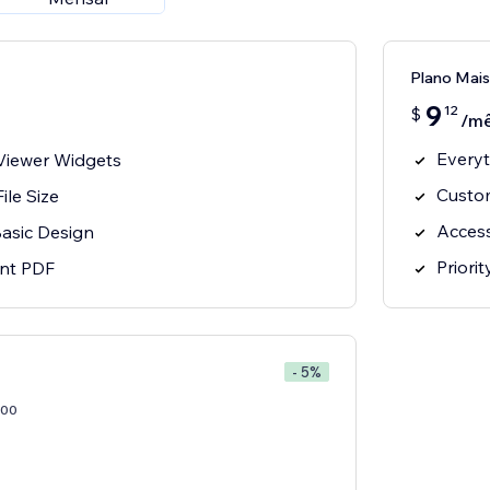
Plano Mais
9
12
$
/m
Everyt
Viewer Widgets
Custom
ile Size
Access
asic Design
Priori
int PDF
- 5%
00