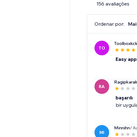
156 avaliações
Ordenar por:
Mai
Toolboxkc
TO
Easy app
Ragipkara
RA
başarılı
bir uygu
Minnihn
/ A
MI