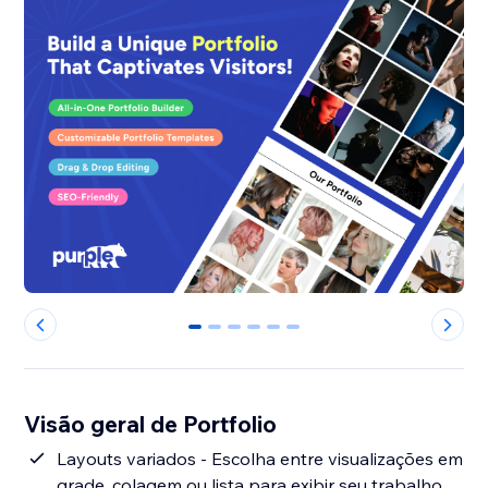
0
1
2
3
4
5
Visão geral de Portfolio
Layouts variados - Escolha entre visualizações em
grade, colagem ou lista para exibir seu trabalho