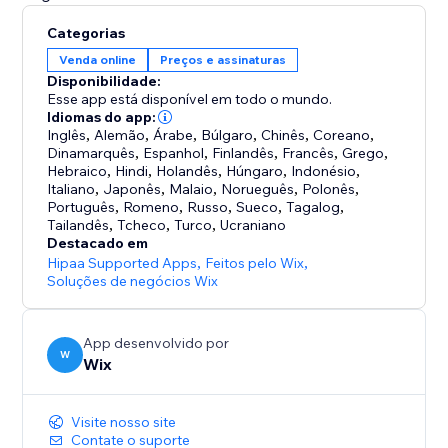
Categorias
Venda online
Preços e assinaturas
Disponibilidade:
Esse app está disponível em todo o mundo.
Idiomas do app:
Inglês
,
Alemão
,
Árabe
,
Búlgaro
,
Chinês
,
Coreano
,
Dinamarquês
,
Espanhol
,
Finlandês
,
Francês
,
Grego
,
Hebraico
,
Hindi
,
Holandês
,
Húngaro
,
Indonésio
,
Italiano
,
Japonês
,
Malaio
,
Norueguês
,
Polonês
,
Português
,
Romeno
,
Russo
,
Sueco
,
Tagalog
,
Tailandês
,
Tcheco
,
Turco
,
Ucraniano
Destacado em
Hipaa Supported Apps
,
Feitos pelo Wix
,
Soluções de negócios Wix
App desenvolvido por
W
Wix
Visite nosso site
Contate o suporte