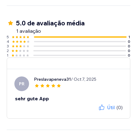
5.0 de avaliação média
1 avaliação
5
1
4
0
3
0
2
0
1
0
Preslavapeneva31
/ Oct 7, 2025
PR
sehr gute App
Útil
(0)