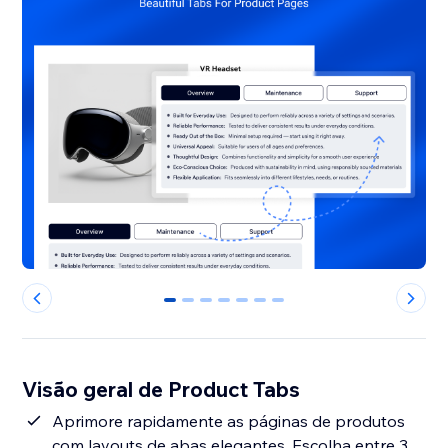
0
1
2
3
4
5
6
Visão geral de Product Tabs
Aprimore rapidamente as páginas de produtos
com layouts de abas elegantes. Escolha entre 3