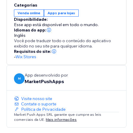
conversões. Poupe tempo e ofereça uma experiência
Categorias
de compra fluida que transforma visitantes em
Venda online
Apps para lojas
compradores. A sua loja, mais clara e eficiente.
Disponibilidade:
Esse app está disponível em todo o mundo.
Idiomas do app:
Inglês
Você pode traduzir todo o conteúdo do aplicativo
exibido no seu site para qualquer idioma.
Requisitos do site:
-
Wix Stores
App desenvolvido por
M
MarketPushApps
Visite nosso site
Contate o suporte
Política de Privacidade
Market Push Apps SRL garante que cumpre as leis
comerciais da UE.
Mais informações