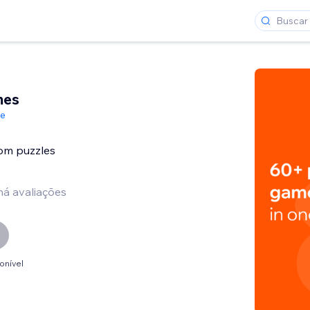
mes
de
com puzzles
há avaliações
onível