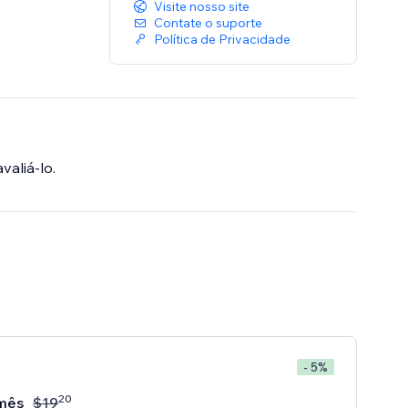
Visite nosso site
Contate o suporte
Política de Privacidade
valiá-lo.
- 5%
20
mês
$
19