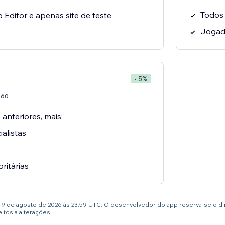
Todos
o Editor e apenas site de teste
Jogado
- 5%
60
7
 anteriores, mais:
alistas
oritárias
té 9 de agosto de 2026 às 23:59 UTC. O desenvolvedor do app reserva-se o d
tos a alterações.