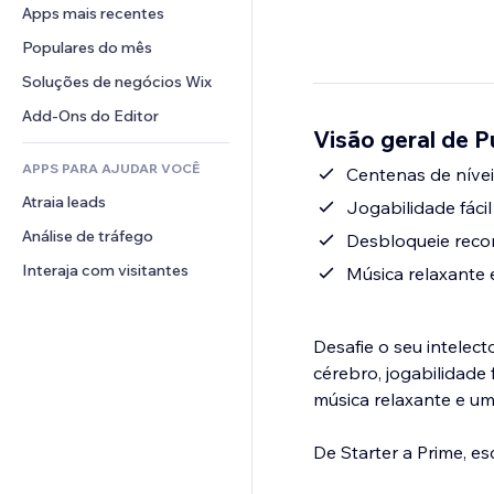
Conversão
Soluções de armazenamento
Apps mais recentes
PDF
Efeitos de imagem
Chat
Dropshipping
Compartilhamento de arquivos
Populares do mês
Botões e menus
Comentários
Preços e assinaturas
Notícias
Banners e selos
Soluções de negócios Wix
Telefone
Financiamento coletivo
Serviços de conteúdo
Calculadoras
Comunidade
Add-Ons do Editor
Alimentos e bebidas
Visão geral de 
Efeitos de texto
Busca
Avaliações e depoimentos
APPS PARA AJUDAR VOCÊ
Previsão do tempo
Centenas de nívei
CRM
Atraia leads
Tabelas e gráficos
Jogabilidade fácil
Análise de tráfego
Desbloqueie reco
Interaja com visitantes
Música relaxante 
Desafie o seu intelec
cérebro, jogabilidade
música relaxante e um
De Starter a Prime, e