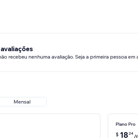
 avaliações
 não recebeu nenhuma avaliação. Seja a primeira pessoa em a
Mensal
Plano Pro
18
24
$
/