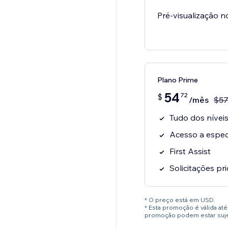
Pré-visualização n
Plano Prime
54
72
$
/mês
$
5
Tudo dos níveis
Acesso a especi
First Assist
Solicitações pri
* O preço está em USD.
* Esta promoção é válida a
promoção podem estar sujei