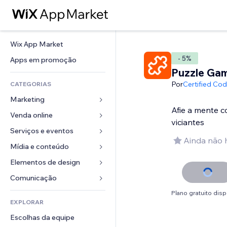
Wix App Market
- 5%
Apps em promoção
Puzzle Ga
Por
Certified Co
CATEGORIAS
Marketing
Afie a mente 
Venda online
Anúncios
viciantes
Mobile
Serviços e eventos
Apps para lojas
Ainda não 
Análises
Frete e entrega
Mídia e conteúdo
Hotéis
Redes sociais
Botões de venda
Eventos
Elementos de design
Galeria
SEO
Cursos online
Restaurantes
Músicas
Mapas e navegação
Comunicação 
Engajamento
Impressão sob demanda
Imobiliária
Podcasts
Privacidade e segurança
Formulários
Plano gratuito disp
Listas do site
Contabilidade
EXPLORAR
Meus agendamentos
Fotografia
Relógio
Blog
Email
Cupons e fidelidade
Escolhas da equipe
Vídeo
Templates de página
Enquetes