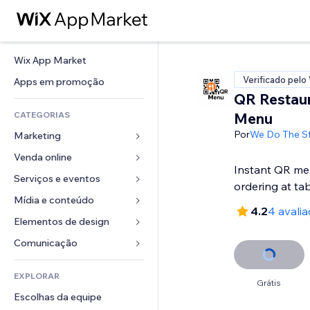
Wix App Market
Verificado pelo
Apps em promoção
QR Restau
CATEGORIAS
Menu
Por
We Do The St
Marketing
Venda online
Anúncios
Instant QR me
Mobile
Serviços e eventos
Apps para lojas
ordering at ta
Análises
Frete e entrega
Mídia e conteúdo
Hotéis
4.2
4 avali
Redes sociais
Botões de venda
Eventos
Elementos de design
Galeria
SEO
Cursos online
Restaurantes
Músicas
Mapas e navegação
Comunicação 
Engajamento
Impressão sob demanda
Imobiliária
Podcasts
Privacidade e segurança
Formulários
Listas do site
Contabilidade
EXPLORAR
Meus agendamentos
Fotografia
Relógio
Blog
Grátis
Email
Cupons e fidelidade
Escolhas da equipe
Vídeo
Templates de página
Enquetes