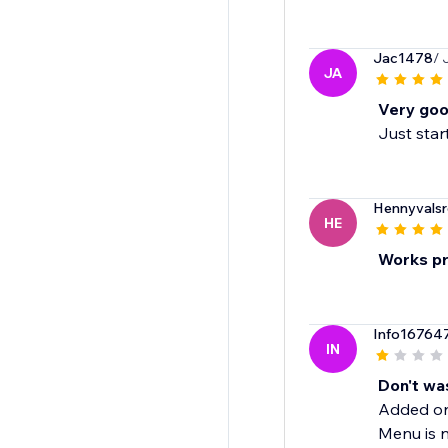
Jac1478
/ 
JA
Very goo
Just start
Hennyvalsr
HE
Works pr
Info16764
IN
Don't was
Added on 
Menu is n