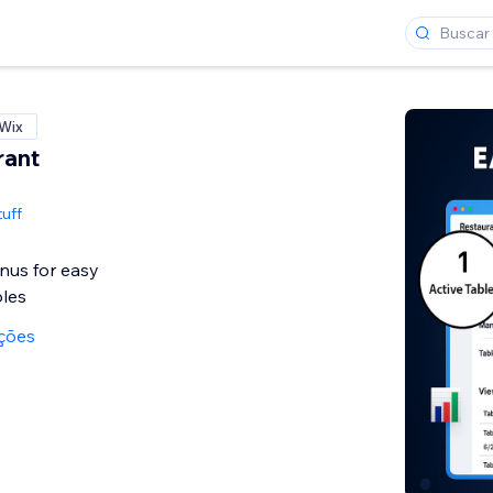
 Wix
rant
uff
nus for easy
bles
ações