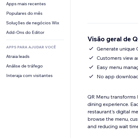
Conversão
Soluções de armazenamento
Apps mais recentes
PDF
Efeitos de imagem
Chat
Dropshipping
Compartilhamento de arquivos
Populares do mês
Botões e menus
Comentários
Preços e assinaturas
Notícias
Banners e selos
Soluções de negócios Wix
Telefone
Financiamento coletivo
Serviços de conteúdo
Calculadoras
Comunidade
Add-Ons do Editor
Alimentos e bebidas
Visão geral de 
Efeitos de texto
Busca
Avaliações e depoimentos
APPS PARA AJUDAR VOCÊ
Previsão do tempo
Generate unique 
CRM
Atraia leads
Tabelas e gráficos
Customers view an
Análise de tráfego
Easy menu manage
Interaja com visitantes
No app download 
QR Menu transforms ho
dining experience. Ea
restaurant's digital
browse the menu, custo
and reducing wait time