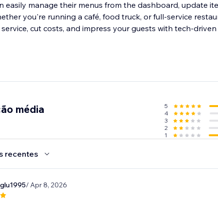
n easily manage their menus from the dashboard, update ite
hether you're running a café, food truck, or full-service rest
service, cut costs, and impress your guests with tech-drive
5
ção média
4
3
2
1
s recentes
oglu1995
/ Apr 8, 2026