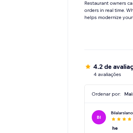
Restaurant owners ca
orders in real time. W
helps modernize your 
4.2 de avalia
4 avaliações
Ordenar por:
Mai
Bilalarslan
BI
he