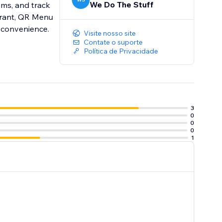
We Do The Stuff
ms, and track
aurant, QR Menu
n convenience.
Visite nosso site
Contate o suporte
Política de Privacidade
3
0
0
0
1