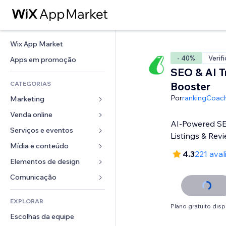
Wix App Market
- 40%
Verif
Apps em promoção
SEO & AI Tr
CATEGORIAS
Booster
Por
rankingCoac
Marketing
Venda online
Anúncios
AI-Powered SE
Mobile
Serviços e eventos
Apps para lojas
Listings & Rev
Análises
Frete e entrega
Mídia e conteúdo
Hotéis
4.3
221 aval
Redes sociais
Botões de venda
Eventos
Elementos de design
Galeria
SEO
Cursos online
Restaurantes
Músicas
Mapas e navegação
Comunicação 
Engajamento
Impressão sob demanda
Imobiliária
Podcasts
Privacidade e segurança
Formulários
Listas do site
Contabilidade
EXPLORAR
Meus agendamentos
Fotografia
Relógio
Blog
Plano gratuito disp
Email
Cupons e fidelidade
Escolhas da equipe
Vídeo
Templates de página
Enquetes