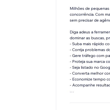
Milhões de pequenas 
concorrência. Com mai
sem precisar de agênc
Diga adeus a ferrame
dominar as buscas, pr
- Suba mais rápido c
- Corrija problemas d
- Gere tráfego com p
- Proteja sua marca c
- Seja listado no Goo
- Converta melhor co
- Economize tempo c
- Acompanhe resultad
Torne seu negócio vis
que confiam no ranki