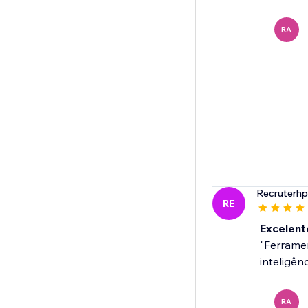
RA
Recruterhp
RE
Excelent
"Ferramen
inteligên
RA