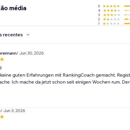
5
ção média
4
3
2
1
s recentes
ereimann
/ Jun 30, 2026
!
keine guten Erfahrungen mit RankingCoach gemacht. Registrie
che. Ich mache da jetzt schon seit einigen Wochen rum. Der 
e
/ Jun 3, 2026