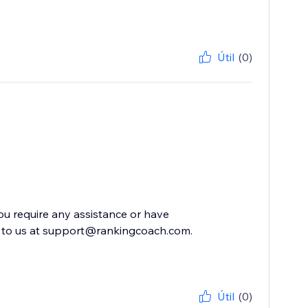
Útil
(0)
you require any assistance or have
ut to us at support@rankingcoach.com.
Útil
(0)