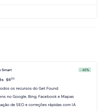
w Smart
- 40%
00
ês
$
5
 todos os recursos do Get Found
ens no Google, Bing, Facebook e Mapas
ação de SEO e correções rápidas com IA