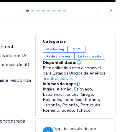
0
1
2
3
4
5
6
7
Categorias
o real
Marketing
SEO
aseada em IA
Redes sociais
Listas do site
Disponibilidade:
 e mais de 30
Este aplicativo está disponível
para Estados Unidos da América
e
outros países.
ais e responda
Idiomas do app:
Inglês
,
Alemão
,
Eslovaco
,
Espanhol
,
Francês
,
Grego
,
Holandês
,
Indonésio
,
Italiano
,
Japonês
,
Polonês
,
Português
,
Romeno
,
Sueco
,
Tcheco
 encontrada
App desenvolvido por
R