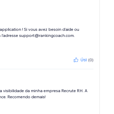
plication ! Si vous avez besoin d’aide ou
r à l’adresse support@rankingcoach.com.
Útil
(0)
 a visibilidade da minha empresa Recrute RH. A
lcance. Recomendo demais!