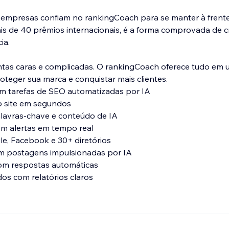
empresas confiam no rankingCoach para se manter à frent
s de 40 prêmios internacionais, é a forma comprovada de c
ia.
ntas caras e complicadas. O rankingCoach oferece tudo em 
oteger sua marca e conquistar mais clientes.
om tarefas de SEO automatizadas por IA
o site em segundos
alavras-chave e conteúdo de IA
om alertas em tempo real
gle, Facebook e 30+ diretórios
m postagens impulsionadas por IA
om respostas automáticas
os com relatórios claros
ível hoje — seus clientes já estão procurando! Junte-se a m
ngCoach para crescer.