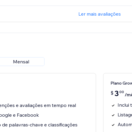
Ler mais avaliações
Mensal
Plano Gro
3
00
$
/m
Inclui
ções e avaliações em tempo real
Listag
Google e Facebook
Autom
de palavras-chave e classificações