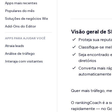
Conversão
Soluções de armazenamento
Apps mais recentes
PDF
Efeitos de imagem
Chat
Dropshipping
Compartilhamento de arquivos
Populares do mês
Botões e menus
Comentários
Preços e assinaturas
Notícias
Banners e selos
Soluções de negócios Wix
Telefone
Financiamento coletivo
Serviços de conteúdo
Calculadoras
Comunidade
Add-Ons do Editor
Alimentos e bebidas
Visão geral de S
Efeitos de texto
Busca
Avaliações e depoimentos
APPS PARA AJUDAR VOCÊ
Previsão do tempo
Proteja sua reput
CRM
Atraia leads
Tabelas e gráficos
Classifique-se m
Análise de tráfego
Seja encontrado e
diretórios
Interaja com visitantes
Converta mais ráp
automaticamente 
Quer mais tráfego, me
O rankingCoach é a s
rapidamente — no Goo