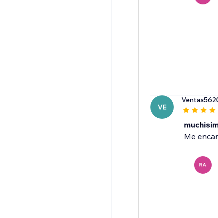
Ventas562
VE
muchisi
Me encan
RA