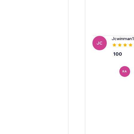
Jcwinman1
JC
100
RA