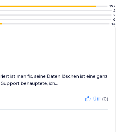
197
2
2
6
14
rt ist man fix, seine Daten löschen ist eine ganz
Support behauptete, ich...
Útil
(0)