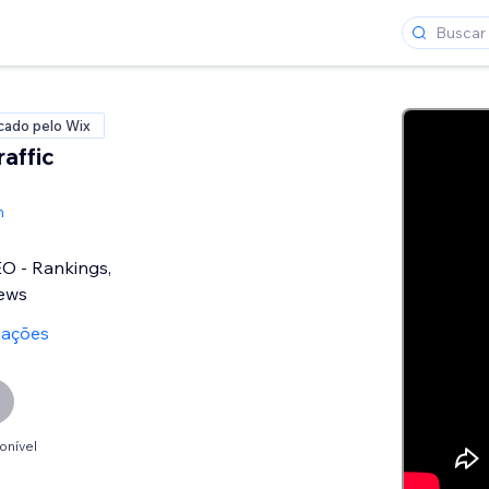
icado pelo Wix
affic
h
O - Rankings,
iews
iações
onível