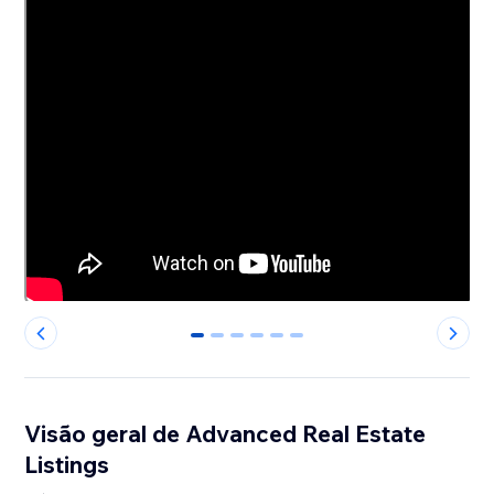
0
1
2
3
4
5
Visão geral de Advanced Real Estate
Listings