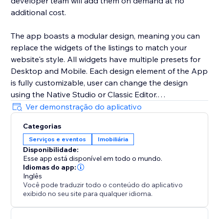
developer team will add them on demand at no
additional cost.
The app boasts a modular design, meaning you can
replace the widgets of the listings to match your
website's style. All widgets have multiple presets for
Desktop and Mobile. Each design element of the App
is fully customizable, user can change the design
using the Native Studio or Classic Editor.
Ver demonstração do aplicativo
All listings are added using the CMS collection. You
Categorias
can either use your own forms using the multiple
Serviços e eventos
Imobiliária
optional buttons or use the built-in form of the app.
Disponibilidade:
Esse app está disponível em todo o mundo.
Idiomas do app:
Inglês
Você pode traduzir todo o conteúdo do aplicativo
exibido no seu site para qualquer idioma.