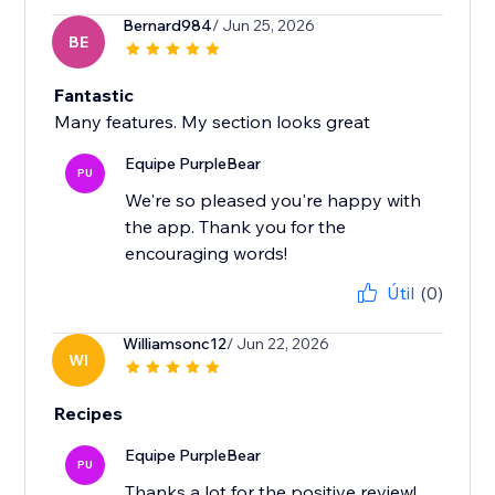
Bernard984
/ Jun 25, 2026
BE
Fantastic
Many features. My section looks great
Equipe PurpleBear
PU
We're so pleased you're happy with
the app. Thank you for the
encouraging words!
Útil
(0)
Williamsonc12
/ Jun 22, 2026
WI
Recipes
Equipe PurpleBear
PU
Thanks a lot for the positive review!