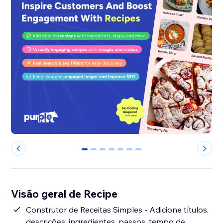
0
1
2
3
4
5
6
Visão geral de Recipe
Construtor de Receitas Simples - Adicione títulos,
descrições, ingredientes, passos, tempo de