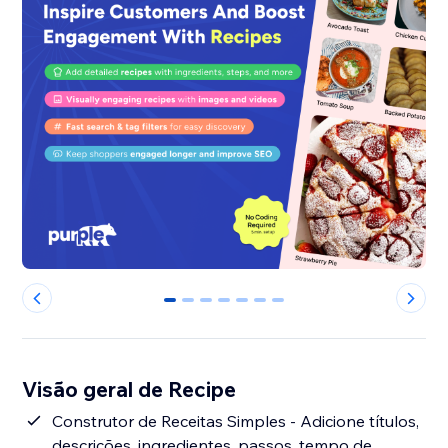
0
1
2
3
4
5
6
Visão geral de Recipe
Construtor de Receitas Simples - Adicione títulos,
descrições, ingredientes, passos, tempo de