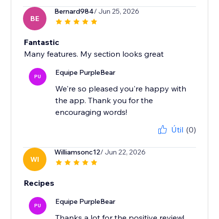
Bernard984
/ Jun 25, 2026
BE
Fantastic
Many features. My section looks great
Equipe PurpleBear
PU
We're so pleased you're happy with
the app. Thank you for the
encouraging words!
Útil
(0)
Williamsonc12
/ Jun 22, 2026
WI
Recipes
Equipe PurpleBear
PU
Thanks a lot for the positive review!