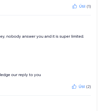
Útil
(1)
ney, nobody answer you and it is super limited.
wledge our reply to you
Útil
(2)