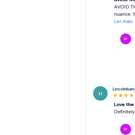
AVOID THI
nuance. I
Ler mais
DI
Lincolnban
LI
Love the
Definitel
DI