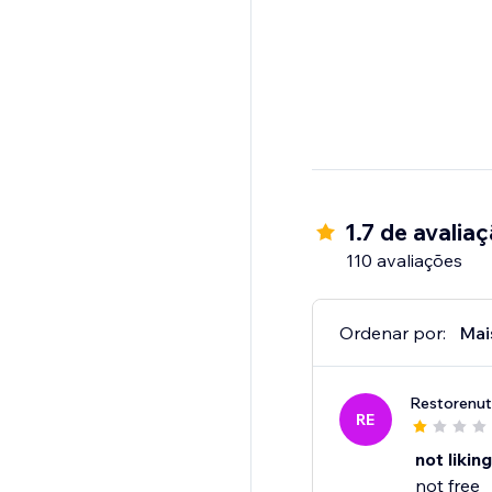
1.7 de avalia
110 avaliações
Ordenar por:
Mai
Restorenutr
RE
not liking
not free