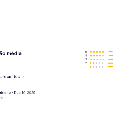
5
ção média
4
3
2
1
s recentes
itiontt
/ Dec 16, 2025