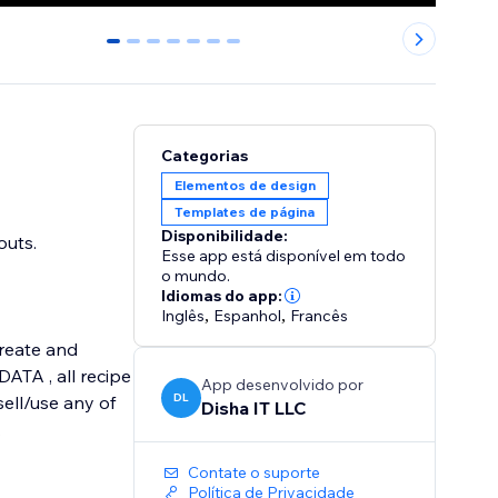
0
1
2
3
4
5
6
Categorias
Elementos de design
Templates de página
Disponibilidade:
outs.
Esse app está disponível em todo
o mundo.
Idiomas do app:
Inglês
,
Espanhol
,
Francês
create and
App desenvolvido por
DL
sell/use any of
Disha IT LLC
.
Contate o suporte
Política de Privacidade