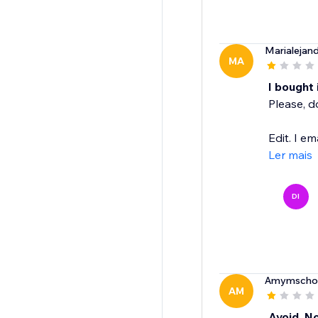
Marialejand
MA
I bought 
Please, d
Edit. I e
Ler mais
DI
Amymscho
AM
Avoid. N