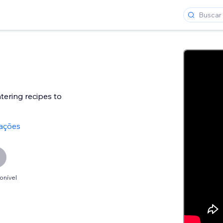
ering recipes to
iações
onível