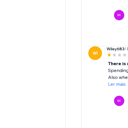
DI
Wiley683
/
WI
There is 
Spending 
Also when
Ler mais
DI