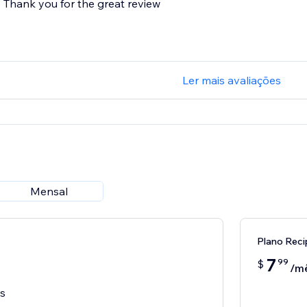
Thank you for the great review
Ler mais avaliações
Mensal
Plano Reci
7
99
$
/m
es