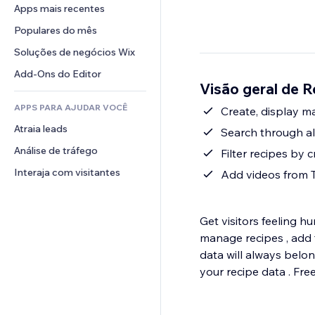
Conversão
Soluções de armazenamento
Apps mais recentes
PDF
Efeitos de imagem
Chat
Dropshipping
Compartilhamento de arquivos
Populares do mês
Botões e menus
Comentários
Preços e assinaturas
Notícias
Banners e selos
Soluções de negócios Wix
Telefone
Financiamento coletivo
Serviços de conteúdo
Calculadoras
Comunidade
Add-Ons do Editor
Alimentos e bebidas
Visão geral de R
Efeitos de texto
Busca
Avaliações e depoimentos
APPS PARA AJUDAR VOCÊ
Previsão do tempo
Create, display ma
CRM
Atraia leads
Tabelas e gráficos
Search through all
Análise de tráfego
Filter recipes by c
Interaja com visitantes
Add videos from T
Get visitors feeling h
manage recipes , add tags, choose layouts, add videos and more. CONTROL your
data will always belon
your recipe data . Free