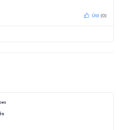
Útil
(0)
pes
ês