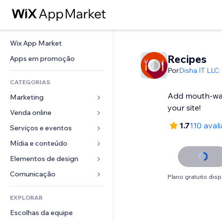
Wix App Market
Recipes
Apps em promoção
Por
Disha IT LLC
CATEGORIAS
Add mouth-wat
Marketing
your site!
Venda online
Anúncios
1.7
110 aval
Mobile
Serviços e eventos
Apps para lojas
Análises
Frete e entrega
Mídia e conteúdo
Hotéis
Redes sociais
Botões de venda
Eventos
Elementos de design
Galeria
SEO
Cursos online
Restaurantes
Músicas
Mapas e navegação
Comunicação 
Plano gratuito disp
Engajamento
Impressão sob demanda
Imobiliária
Podcasts
Privacidade e segurança
Formulários
Listas do site
Contabilidade
EXPLORAR
Meus agendamentos
Fotografia
Relógio
Blog
Email
Cupons e fidelidade
Escolhas da equipe
Vídeo
Templates de página
Enquetes