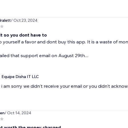
ralett
/ Oct 23, 2024
it so you dont have to
o yourself a favor and dont buy this app. It is a waste of mo
mailed that support email on August 29th....
Equipe Disha IT LLC
i am sorry we didn't receive your email or you didn't ackno
en
/ Oct 14, 2024
ot worth the money charged.