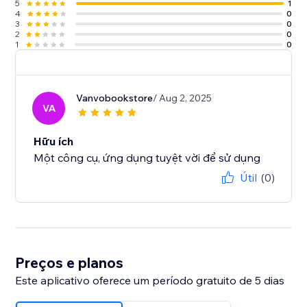
5
1
4
0
3
0
2
0
1
0
Vanvobookstore
/ Aug 2, 2025
VA
Hữu ích
Một công cụ, ứng dụng tuyệt vời để sử dụng
Útil
(0)
Preços e planos
Este aplicativo oferece um período gratuito de 5 dias