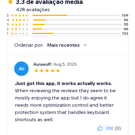
3.3 de avaliação média
428 avaliações
5
169
4
56
3
55
2
46
1
102
Ordenar por:
Mais recentes
Aurawulf
/ Aug 5, 2026
AU
Just got this app, it works actually works.
When reviewing the reviews they seem to be
mostly enjoying the app but I do agree it
needs more optimization control and better
protection system that handles keyboard
shortcuts as well.
Útil
(0)