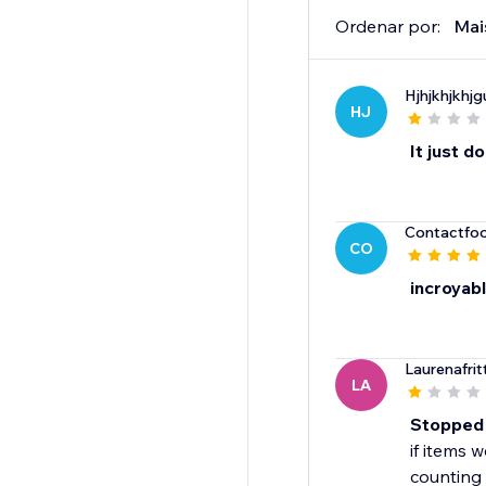
Ordenar por:
Mai
Hjhjkhjkhj
HJ
It just d
Contactfo
CO
incroyab
Laurenafrit
LA
Stopped 
if items 
counting 