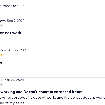
s recentes
guvv
/ Sep 7, 2025
oes not work
otco
/ Apr 29, 2025
le
ts
/ Feb 23, 2025
working and Doesn't count preordered items
were "preordered" it doesnt work. and it also just doesnt wor
all of my sales