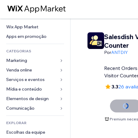
Wix App Market
Salesdish V
Apps em promoção
Counter
CATEGORIAS
Por
ANTDIY
Marketing
Recent Orders
Venda online
Anúncios
Visitor Counter
Mobile
Serviços e eventos
Apps para lojas
3.3
26 avali
Análises
Frete e entrega
Mídia e conteúdo
Hotéis
Redes sociais
Botões de venda
Eventos
Elementos de design
Galeria
SEO
Cursos online
Restaurantes
Músicas
Mapas e navegação
Comunicação 
Engajamento
Impressão sob demanda
Imobiliária
Podcasts
Privacidade e segurança
Formulários
Premium neces
Listas do site
Contabilidade
EXPLORAR
Meus agendamentos
Fotografia
Relógio
Blog
Email
Cupons e fidelidade
Escolhas da equipe
Vídeo
Templates de página
Enquetes