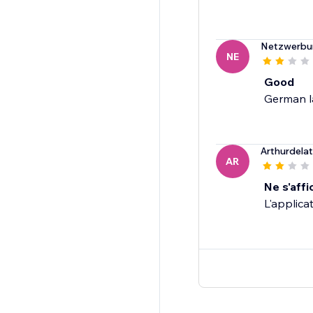
Netzwerbu
NE
Good
German l
Arthurdela
AR
Ne s'affi
L'applicat