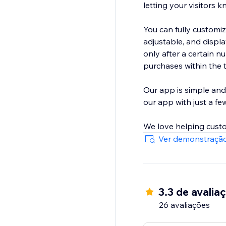
letting your visitors 
You can fully customiz
adjustable, and display it only on the pages you want. You can set the visitor coun
only after a certain 
purchases within the 
Our app is simple and
our app with just a few
We love helping custo
Ver demonstração
3.3 de avalia
26 avaliações