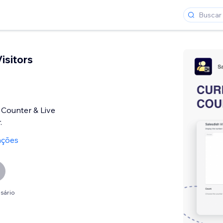
isitors
 Counter & Live
.
ações
sário