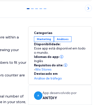
0
1
2
3
4
Categorias
re within a
Marketing
Análises
Disponibilidade:
Esse app está disponível em todo
iewing your
o mundo.
Idiomas do app:
Inglês
ers to fit your
Requisitos do site:
-
Wix Stores
Destacado em
ors counter are
Análise de tráfego
App desenvolvido por
real number of
A
ANTDIY
 in your store,