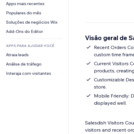
Conversão
Soluções de armazenamento
Apps mais recentes
PDF
Efeitos de imagem
Chat
Dropshipping
Compartilhamento de arquivos
Populares do mês
Botões e menus
Comentários
Preços e assinaturas
Notícias
Banners e selos
Soluções de negócios Wix
Telefone
Financiamento coletivo
Serviços de conteúdo
Calculadoras
Comunidade
Add-Ons do Editor
Alimentos e bebidas
Visão geral de S
Efeitos de texto
Busca
Avaliações e depoimentos
APPS PARA AJUDAR VOCÊ
Previsão do tempo
Recent Orders Cou
CRM
custom time frame
Atraia leads
Tabelas e gráficos
Current Visitors 
Análise de tráfego
products, creating
Interaja com visitantes
Customizable Desi
store.
Mobile Friendly: D
displayed well.
Salesdish Visitors Co
visitors and recent or