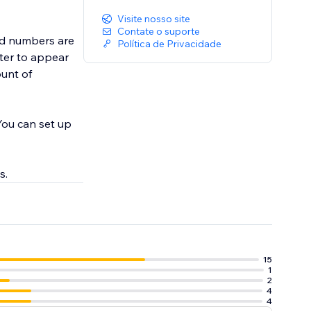
Visite nosso site
Contate o suporte
and numbers are
Política de Privacidade
ount of
You can set up
s.
15
1
2
4
4