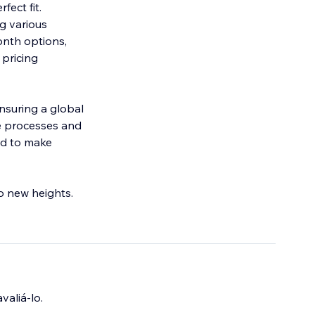
fect fit.
g various
onth options,
 pricing
nsuring a global
e processes and
ed to make
to new heights.
valiá-lo.