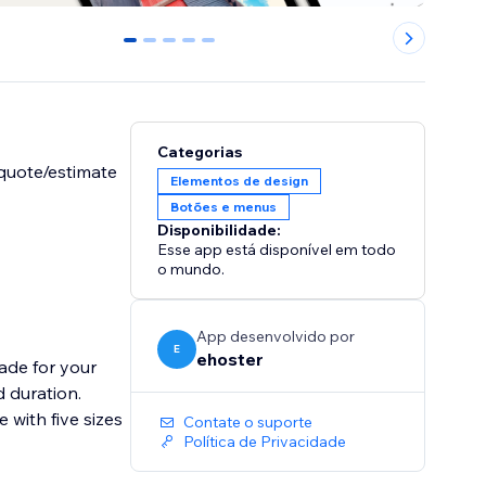
0
1
2
3
4
Categorias
 quote/estimate
Elementos de design
Botões e menus
Disponibilidade:
Esse app está disponível em todo
o mundo.
App desenvolvido por
E
ehoster
ade for your
d duration.
 with five sizes
Contate o suporte
Política de Privacidade