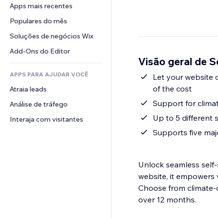
Conversão
Soluções de armazenamento
Apps mais recentes
PDF
Efeitos de imagem
Chat
Dropshipping
Compartilhamento de arquivos
Populares do mês
Botões e menus
Comentários
Preços e assinaturas
Notícias
Banners e selos
Soluções de negócios Wix
Telefone
Financiamento coletivo
Serviços de conteúdo
Calculadoras
Comunidade
Add-Ons do Editor
Alimentos e bebidas
Visão geral de S
Efeitos de texto
Busca
Avaliações e depoimentos
APPS PARA AJUDAR VOCÊ
Previsão do tempo
Let your website 
CRM
of the cost
Atraia leads
Tabelas e gráficos
Support for climat
Análise de tráfego
Up to 5 different 
Interaja com visitantes
Supports five majo
Unlock seamless self-
website, it empowers v
Choose from climate-co
over 12 months.