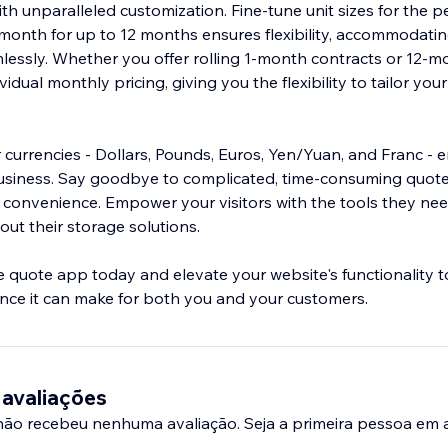
h unparalleled customization. Fine-tune unit sizes for the per
 month for up to 12 months ensures flexibility, accommodatin
lessly. Whether you offer rolling 1-month contracts or 12-m
dual monthly pricing, giving you the flexibility to tailor your
currencies - Dollars, Pounds, Euros, Yen/Yuan, and Franc - e
business. Say goodbye to complicated, time-consuming quot
nd convenience. Empower your visitors with the tools they ne
ut their storage solutions.
ge quote app today and elevate your website's functionality 
ence it can make for both you and your customers.
 avaliações
 não recebeu nenhuma avaliação. Seja a primeira pessoa em a