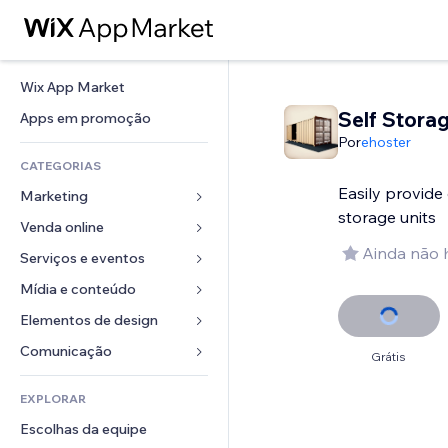
Wix App Market
Self Stora
Apps em promoção
Por
ehoster
CATEGORIAS
Easily provide 
Marketing
storage units
Venda online
Anúncios
Ainda não 
Mobile
Serviços e eventos
Apps para lojas
Análises
Frete e entrega
Mídia e conteúdo
Hotéis
Redes sociais
Botões de venda
Eventos
Elementos de design
Galeria
SEO
Cursos online
Restaurantes
Músicas
Mapas e navegação
Comunicação 
Grátis
Engajamento
Impressão sob demanda
Imobiliária
Podcasts
Privacidade e segurança
Formulários
Listas do site
Contabilidade
EXPLORAR
Meus agendamentos
Fotografia
Relógio
Blog
Email
Cupons e fidelidade
Escolhas da equipe
Vídeo
Templates de página
Enquetes