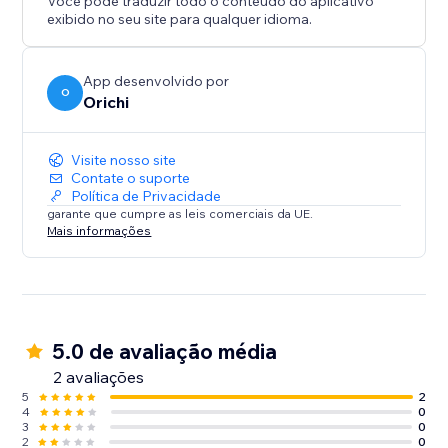
Você pode traduzir todo o conteúdo do aplicativo
exibido no seu site para qualquer idioma.
App desenvolvido por
O
Orichi
Visite nosso site
Contate o suporte
Política de Privacidade
garante que cumpre as leis comerciais da UE.
Mais informações
5.0 de avaliação média
2 avaliações
5
2
4
0
3
0
2
0