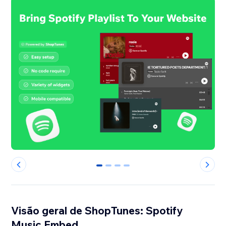
0
1
2
3
Visão geral de ShopTunes: Spotify
Music Embed