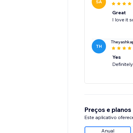
SA
Great
I love it s
Theyashka
TH
Yes
Definitely
Preços e planos
Este aplicativo oferec
Anual