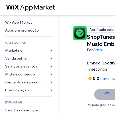
Wix App Market
Verificado pelo
Apps em promoção
ShopTunes:
CATEGORIAS
Music Emb
Por
Orichi
Marketing
Venda online
Anúncios
Embed Spotify 
Mobile
Serviços e eventos
Apps para lojas
in seconds
Análises
Frete e entrega
Mídia e conteúdo
Hotéis
5.0
2 avalia
Redes sociais
Botões de venda
Eventos
Elementos de design
Galeria
SEO
Cursos online
Restaurantes
Músicas
Mapas e navegação
Comunicação 
Engajamento
Impressão sob demanda
Imobiliária
Podcasts
Privacidade e segurança
Formulários
Listas do site
Contabilidade
EXPLORAR
Meus agendamentos
Fotografia
Relógio
Blog
Período gratuito de
Email
Cupons e fidelidade
Escolhas da equipe
Vídeo
Templates de página
Enquetes