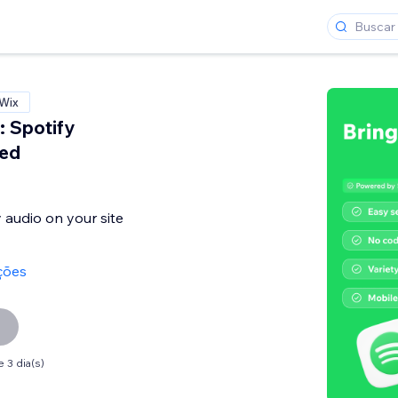
 Wix
 Spotify
ed
audio on your site
ções
 3 dia(s)