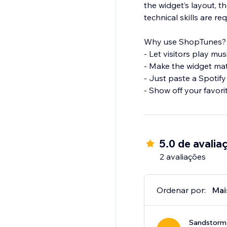
the widget’s layout, t
technical skills are req
Why use ShopTunes?
- Let visitors play mu
- Make the widget ma
- Just paste a Spotif
- Show off your favorit
5.0 de avalia
2 avaliações
Ordenar por:
Mai
Sandstorm