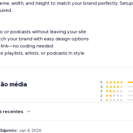
heme, width, and height to match your brand perfectly. Setup 
uired.
sic or podcasts without leaving your site
tch your brand with easy design options
y link—no coding needed
e playlists, artists, or podcasts in style
5
ção média
4
3
2
1
s recentes
3dprints
/ Jan 4, 2026