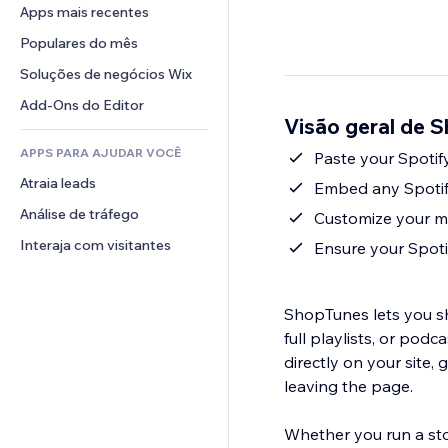
Conversão
Soluções de armazenamento
Apps mais recentes
PDF
Efeitos de imagem
Chat
Dropshipping
Compartilhamento de arquivos
Populares do mês
Botões e menus
Comentários
Preços e assinaturas
Notícias
Banners e selos
Soluções de negócios Wix
Telefone
Financiamento coletivo
Serviços de conteúdo
Calculadoras
Comunidade
Add-Ons do Editor
Alimentos e bebidas
Visão geral de 
Efeitos de texto
Busca
Avaliações e depoimentos
APPS PARA AJUDAR VOCÊ
Previsão do tempo
Paste your Spotif
CRM
Atraia leads
Tabelas e gráficos
Embed any Spotify
Análise de tráfego
Customize your mu
Interaja com visitantes
Ensure your Spoti
ShopTunes lets you sh
full playlists, or pod
directly on your site, 
leaving the page.
Whether you run a stor