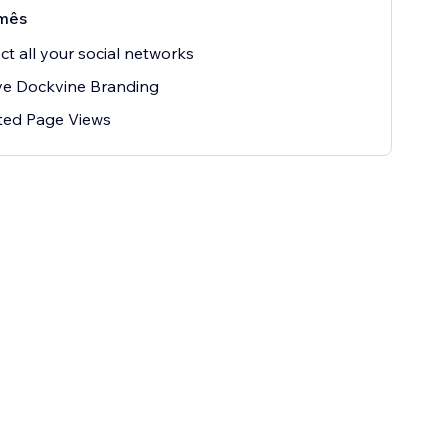
mês
t all your social networks
e Dockvine Branding
ted Page Views