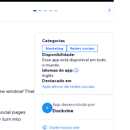
0
1
2
3
4
Categorias
Marketing
Redes sociais
Disponibilidade:
Esse app está disponível em todo
o mundo.
Idiomas do app:
Inglês
Destacado em
Aplicativos de redes sociais
new window! That
App desenvolvido por
D
Dockvine
social pages
 turn into
Visite nosso site