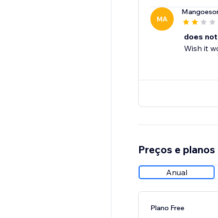
Mangoeson
MA
does not
Wish it w
Preços e planos
Anual
Plano Free