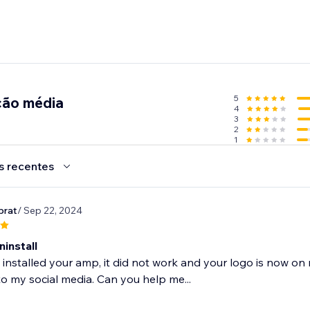
5
ção média
4
3
2
1
s recentes
prat
/ Sep 22, 2024
install
y installed your amp, it did not work and your logo is now o
o my social media. Can you help me...