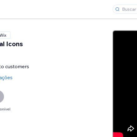
 Wix
al Icons
nto customers
iações
onível