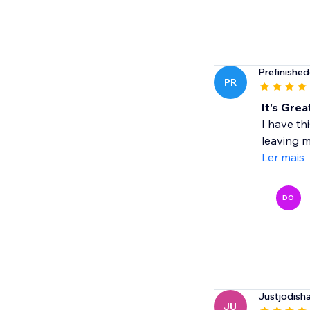
Prefinishe
PR
It's Grea
I have th
leaving m
Ler mais
DO
Justjodish
JU