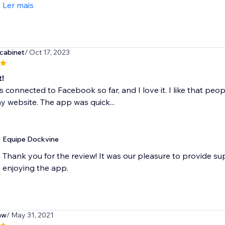
Ler mais
dcabinet
/ Oct 17, 2023
t!
is connected to Facebook so far, and I love it. I like that p
y website. The app was quick...
Equipe Dockvine
Thank you for the review! It was our pleasure to provide su
enjoying the app.
aw
/ May 31, 2021