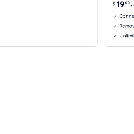
19
00
$
/
Connec
Remov
Unlimi