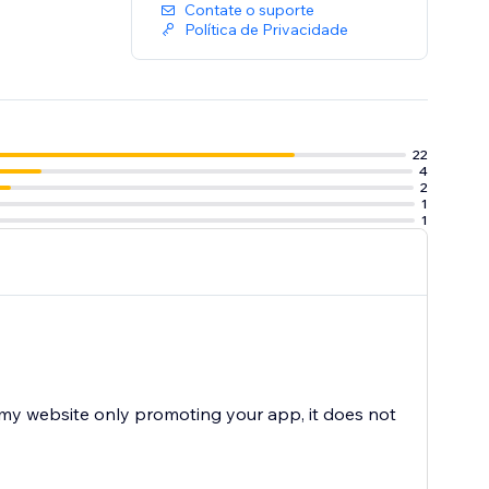
Contate o suporte
Política de Privacidade
22
4
2
1
1
n my website only promoting your app, it does not