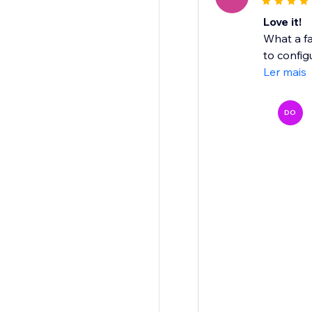
Love it!
What a fa
to configu
Ler mais
DO