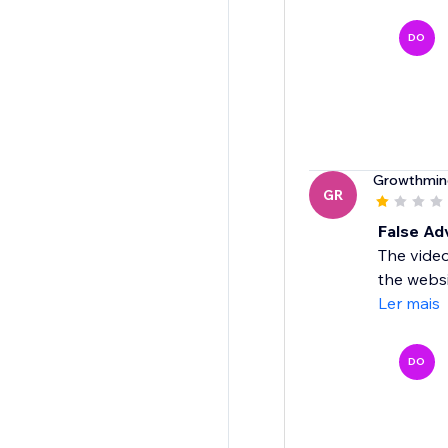
DO
Growthmin
GR
False Ad
The video
the websi
Ler mais
DO