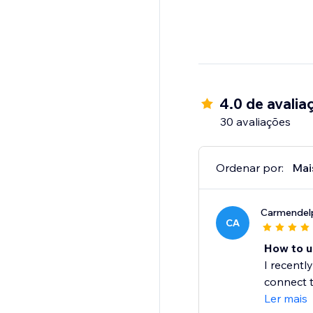
4.0 de avalia
30 avaliações
Ordenar por:
Mai
Carmendel
CA
How to un
I recentl
connect t
Ler mais