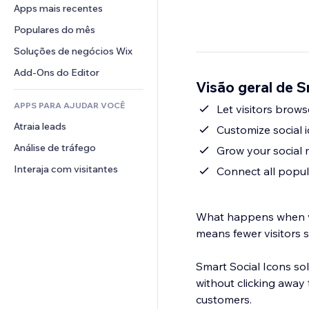
Conversão
Soluções de armazenamento
Apps mais recentes
PDF
Efeitos de imagem
Chat
Dropshipping
Compartilhamento de arquivos
Populares do mês
Botões e menus
Comentários
Preços e assinaturas
Notícias
Banners e selos
Soluções de negócios Wix
Telefone
Financiamento coletivo
Serviços de conteúdo
Calculadoras
Comunidade
Add-Ons do Editor
Alimentos e bebidas
Visão geral de S
Efeitos de texto
Busca
Avaliações e depoimentos
APPS PARA AJUDAR VOCÊ
Previsão do tempo
Let visitors brow
CRM
Atraia leads
Tabelas e gráficos
Customize social 
Análise de tráfego
Grow your social 
Interaja com visitantes
Connect all popul
What happens when vis
means fewer visitors 
Smart Social Icons sol
without clicking away
customers.