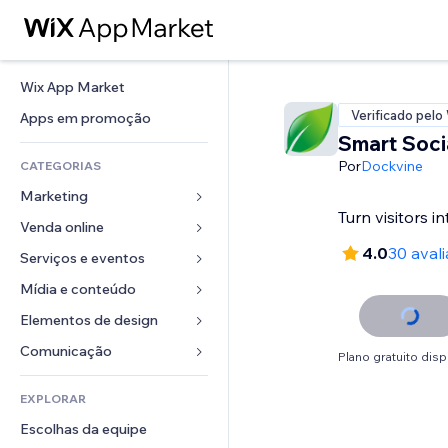
Wix App Market
Verificado pelo
Apps em promoção
Smart Soci
Por
Dockvine
CATEGORIAS
Marketing
Turn visitors i
Venda online
Anúncios
4.0
30 aval
Mobile
Serviços e eventos
Apps para lojas
Análises
Frete e entrega
Mídia e conteúdo
Hotéis
Redes sociais
Botões de venda
Eventos
Elementos de design
Galeria
SEO
Cursos online
Restaurantes
Músicas
Mapas e navegação
Comunicação 
Plano gratuito disp
Engajamento
Impressão sob demanda
Imobiliária
Podcasts
Privacidade e segurança
Formulários
Listas do site
Contabilidade
EXPLORAR
Meus agendamentos
Fotografia
Relógio
Blog
Email
Cupons e fidelidade
Escolhas da equipe
Vídeo
Templates de página
Enquetes