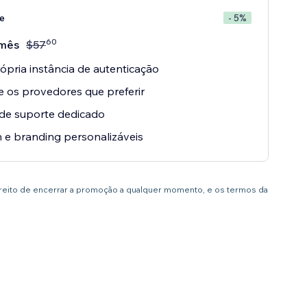
e
- 5%
60
mês
$
57
ópria instância de autenticação
e os provedores que preferir
de suporte dedicado
 e branding personalizáveis
ireito de encerrar a promoção a qualquer momento, e os termos da