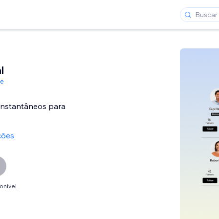
l
de
 instantâneos para
ções
onível