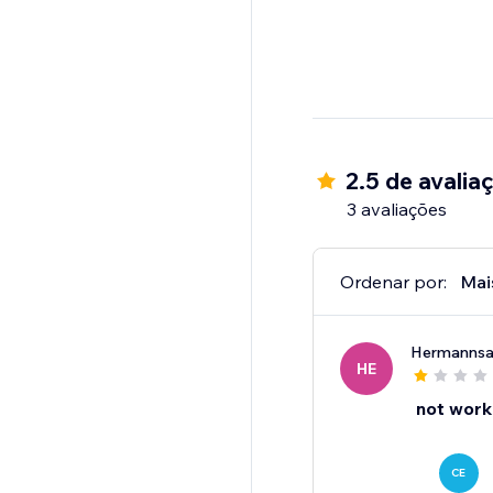
2.5 de avalia
3 avaliações
Ordenar por:
Mai
Hermanns
HE
not worki
CE