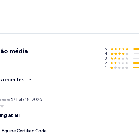
5
ção média
4
3
2
1
s recentes
amimi4
/ Feb 18, 2026
ng at all
Equipe Certified Code