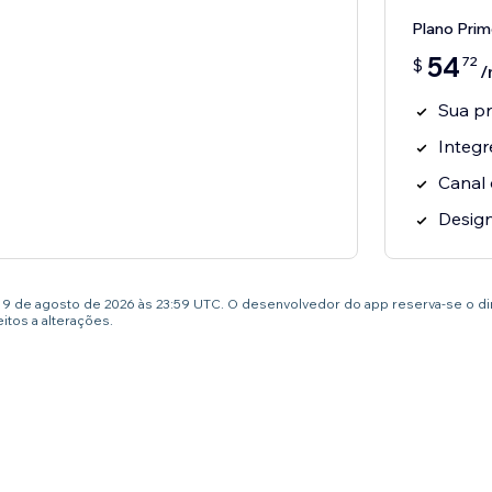
Plano Prim
54
72
$
/
Sua pr
Integr
Canal 
Design
té 9 de agosto de 2026 às 23:59 UTC. O desenvolvedor do app reserva-se o d
tos a alterações.