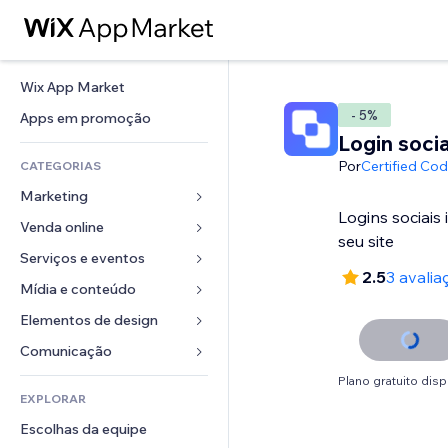
Wix App Market
- 5%
Apps em promoção
Login socia
Por
Certified Co
CATEGORIAS
Marketing
Logins sociais
Venda online
Anúncios
seu site
Mobile
Serviços e eventos
Apps para lojas
2.5
3 avalia
Análises
Frete e entrega
Mídia e conteúdo
Hotéis
Redes sociais
Botões de venda
Eventos
Elementos de design
Galeria
SEO
Cursos online
Restaurantes
Músicas
Mapas e navegação
Comunicação 
Engajamento
Impressão sob demanda
Imobiliária
Podcasts
Privacidade e segurança
Formulários
Plano gratuito disp
Listas do site
Contabilidade
EXPLORAR
Meus agendamentos
Fotografia
Relógio
Blog
Email
Cupons e fidelidade
Escolhas da equipe
Vídeo
Templates de página
Enquetes