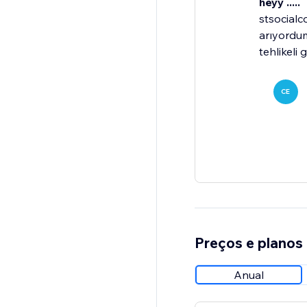
heyy .....
stsocialc
arıyordu
tehlikeli 
CE
Preços e planos
Anual