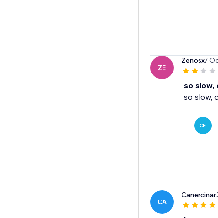
Zenosx
/ Oc
ZE
so slow,
so slow, 
CE
Canercinar
CA