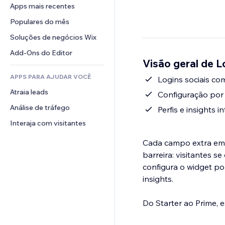
Conversão
Soluções de armazenamento
Apps mais recentes
PDF
Efeitos de imagem
Chat
Dropshipping
Compartilhamento de arquivos
Populares do mês
Botões e menus
Comentários
Preços e assinaturas
Notícias
Banners e selos
Soluções de negócios Wix
Telefone
Financiamento coletivo
Serviços de conteúdo
Calculadoras
Comunidade
Add-Ons do Editor
Alimentos e bebidas
Visão geral de L
Efeitos de texto
Busca
Avaliações e depoimentos
APPS PARA AJUDAR VOCÊ
Previsão do tempo
Logins sociais co
CRM
Atraia leads
Tabelas e gráficos
Configuração por 
Análise de tráfego
Perfis e insights 
Interaja com visitantes
Cada campo extra em u
barreira: visitantes 
configura o widget po
insights.
Do Starter ao Prime, 