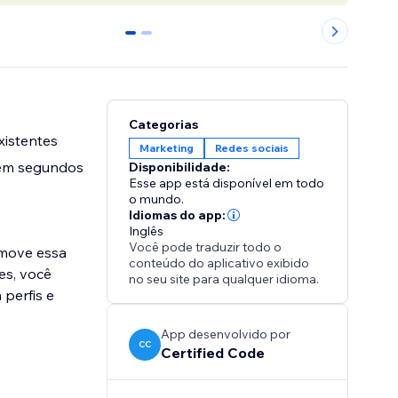
0
1
Categorias
xistentes
Marketing
Redes sociais
r em segundos
Disponibilidade:
Esse app está disponível em todo
o mundo.
Idiomas do app:
Inglês
Você pode traduzir todo o
emove essa
conteúdo do aplicativo exibido
es, você
no seu site para qualquer idioma.
 perfis e
App desenvolvido por
CC
Certified Code