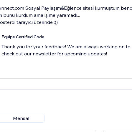
onnect.com Sosyal Paylaşım&Eğlence sitesi kurmuştum bende 
m bunu kurdum ama işime yaramadı...
gösterdi tarayıcı üzerinde :))
Equipe Certified Code
Thank you for your feedback! We are always working on to 
check out our newsletter for upcoming updates!
Mensal