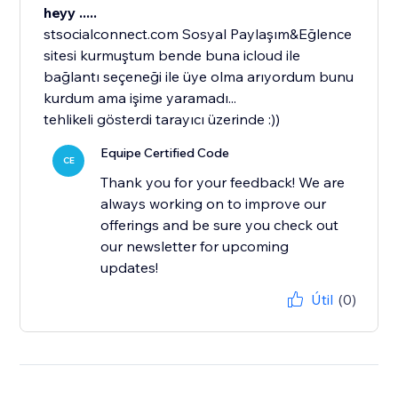
heyy .....
stsocialconnect.com Sosyal Paylaşım&Eğlence
sitesi kurmuştum bende buna icloud ile
bağlantı seçeneği ile üye olma arıyordum bunu
kurdum ama işime yaramadı...
tehlikeli gösterdi tarayıcı üzerinde :))
Equipe Certified Code
CE
Thank you for your feedback! We are
always working on to improve our
offerings and be sure you check out
our newsletter for upcoming
updates!
Útil
(0)