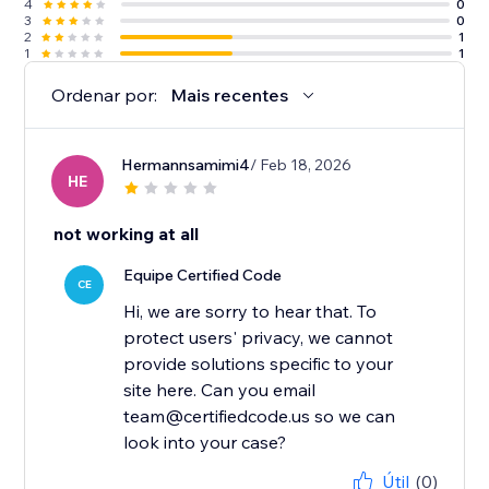
4
0
3
0
2
1
1
1
Ordenar por:
Mais recentes
Hermannsamimi4
/ Feb 18, 2026
HE
not working at all
Equipe Certified Code
CE
Hi, we are sorry to hear that. To
protect users' privacy, we cannot
provide solutions specific to your
site here. Can you email
team@certifiedcode.us so we can
look into your case?
Útil
(0)