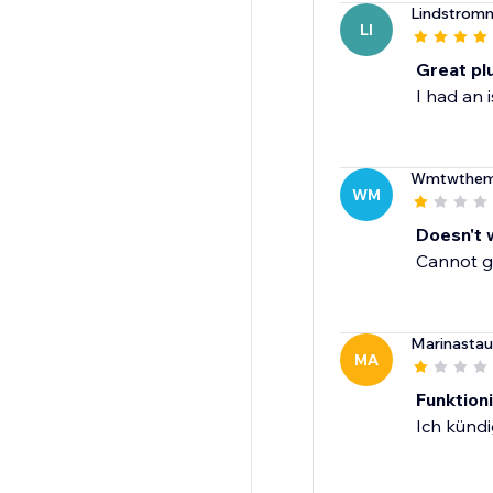
Lindstrom
LI
Great plu
I had an 
Wmtwthem
WM
Doesn't 
Cannot ge
Marinasta
MA
Funktion
Ich kündi