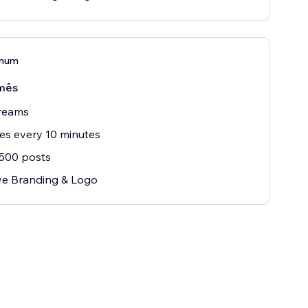
inum
mês
treams
s every 10 minutes
 500 posts
e Branding & Logo