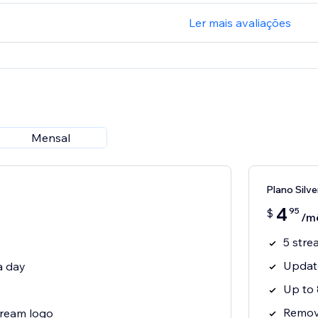
Ler mais avaliações
Mensal
Plano Silve
4
95
$
/m
5 stre
Update
a day
Up to 
Remov
tream logo