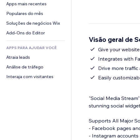
Conversão
Soluções de armazenamento
Apps mais recentes
PDF
Efeitos de imagem
Chat
Dropshipping
Compartilhamento de arquivos
Populares do mês
Botões e menus
Comentários
Preços e assinaturas
Notícias
Banners e selos
Soluções de negócios Wix
Telefone
Financiamento coletivo
Serviços de conteúdo
Calculadoras
Comunidade
Add-Ons do Editor
Alimentos e bebidas
Visão geral de 
Efeitos de texto
Busca
Avaliações e depoimentos
APPS PARA AJUDAR VOCÊ
Previsão do tempo
Give your website 
CRM
Atraia leads
Tabelas e gráficos
Integrates with F
Análise de tráfego
Drive more traffic
Interaja com visitantes
Easily customizab
"Social Media Stream"
stunning social widge
Supports All Major S
- Facebook pages and
- Instagram accounts