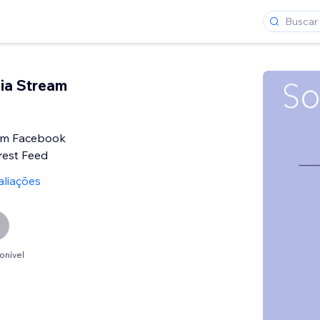
ia Stream
am Facebook
rest Feed
aliações
onível