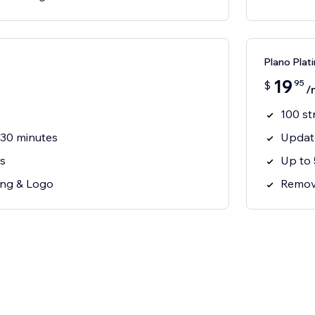
Plano Plat
19
95
$
/
100 s
30 minutes
Update
s
Up to
ng & Logo
Remov