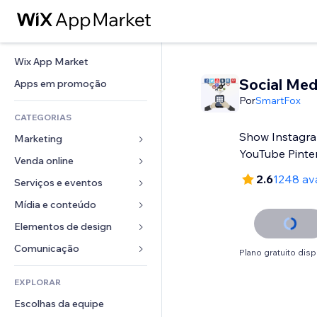
Wix App Market
Social Med
Apps em promoção
Por
SmartFox
CATEGORIAS
Show Instagr
Marketing
YouTube Pinte
Venda online
Anúncios
2.6
1248 av
Mobile
Serviços e eventos
Apps para lojas
Análises
Frete e entrega
Mídia e conteúdo
Hotéis
Redes sociais
Botões de venda
Eventos
Elementos de design
Galeria
SEO
Cursos online
Restaurantes
Músicas
Mapas e navegação
Comunicação 
Plano gratuito disp
Engajamento
Impressão sob demanda
Imobiliária
Podcasts
Privacidade e segurança
Formulários
Listas do site
Contabilidade
EXPLORAR
Meus agendamentos
Fotografia
Relógio
Blog
Email
Cupons e fidelidade
Escolhas da equipe
Vídeo
Templates de página
Enquetes