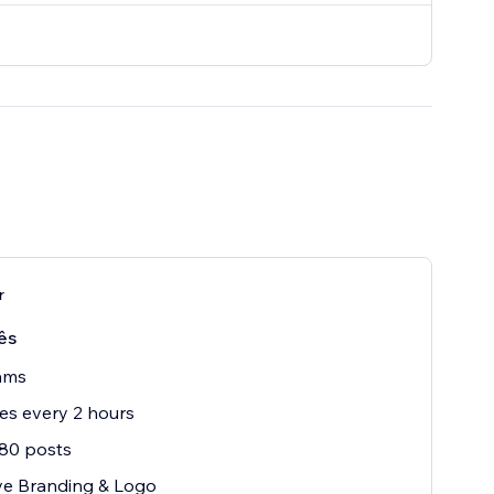
r
ês
ams
s every 2 hours
80 posts
e Branding & Logo