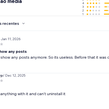
ção média
4
3
2
1
s recentes
/ Jan 11, 2026
how any posts
 show any posts anymore. So its useless. Before that it was 
rp
/ Dec 12, 2025
 anything with it and can't uninstall it