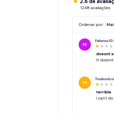
2.6 de avalia
1248 avaliações
Ordenar por:
Mai
Felixrios10
FE
doesnt s
It doesnt
Truskoolco
TR
terrible
i can't do