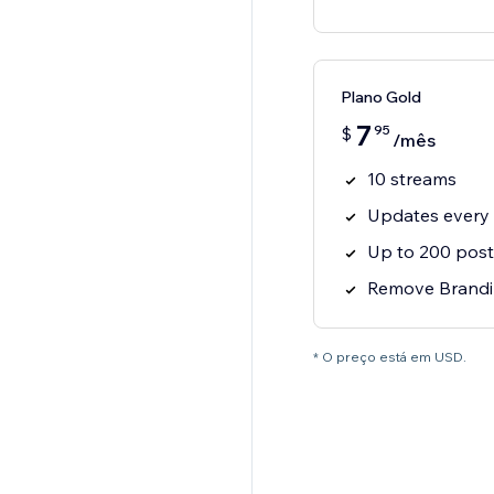
Plano Gold
7
95
$
/mês
10 streams
Updates every 
Up to 200 post
Remove Brandi
* O preço está em USD.