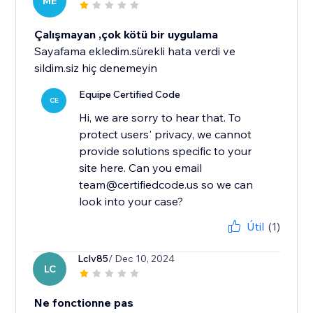
ME
Çalışmayan ,çok kötü bir uygulama
Sayafama ekledim.sürekli hata verdi ve
sildim.siz hiç denemeyin
Equipe Certified Code
CE
Hi, we are sorry to hear that. To
protect users' privacy, we cannot
provide solutions specific to your
site here. Can you email
team@certifiedcode.us so we can
look into your case?
Útil
(1)
Lclv85
/ Dec 10, 2024
LC
Ne fonctionne pas