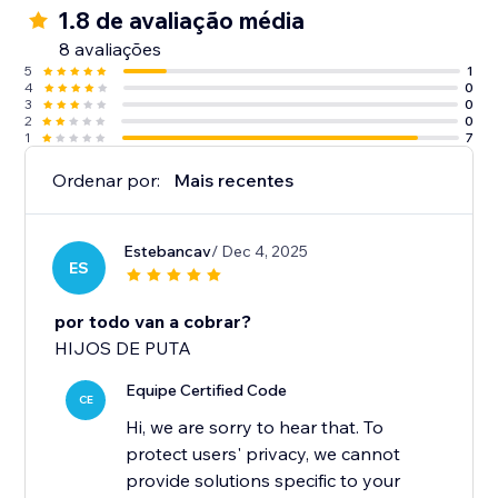
1.8 de avaliação média
8 avaliações
5
1
4
0
3
0
2
0
1
7
Ordenar por:
Mais recentes
Estebancav
/ Dec 4, 2025
ES
por todo van a cobrar?
HIJOS DE PUTA
Equipe Certified Code
CE
Hi, we are sorry to hear that. To
protect users' privacy, we cannot
provide solutions specific to your