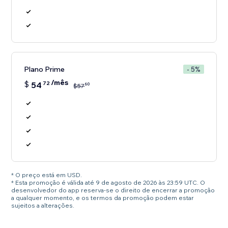
Plano Prime
- 5%
/mês
$
54
72
60
$
57
* O preço está em USD.
* Esta promoção é válida até 9 de agosto de 2026 às 23:59 UTC. O
desenvolvedor do app reserva-se o direito de encerrar a promoção
a qualquer momento, e os termos da promoção podem estar
sujeitos a alterações.