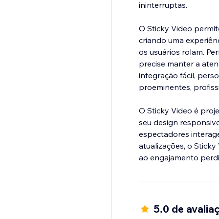
ininterruptas.
O Sticky Video permite
criando uma experiên
os usuários rolam. Pe
precise manter a ate
integração fácil, per
proeminentes, profissi
O Sticky Video é pro
seu design responsivo
espectadores interage
atualizações, o Stic
ao engajamento perdid
5.0 de avalia