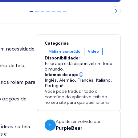
0
1
2
3
4
5
6
Categorias
sem necessidade
Mídia e conteúdo
Vídeo
Disponibilidade:
Esse app está disponível em todo
ho de tela,
o mundo.
Idiomas do app:
Inglês
,
Alemão
,
Francês
,
Italiano
,
rios rolam para
Português
Você pode traduzir todo o
conteúdo do aplicativo exibido
as opções de
no seu site para qualquer idioma.
App desenvolvido por
P
ídeos na tela
PurpleBear
s e