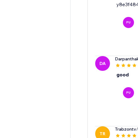
y8e3f48
PU
Darpantha
DA
good
PU
Trabzontv
TR