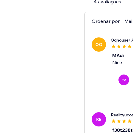
4 avaliações
Ordenar por:
Mai
Oqhouse
/ 
OQ
MAdi
Nice
PU
Realityuco
RE
f38t238