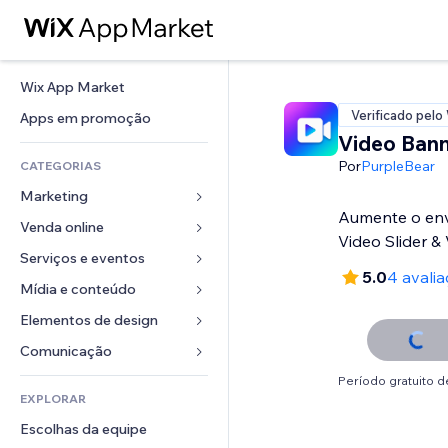
Wix App Market
Verificado pelo
Apps em promoção
Video Ban
Por
PurpleBear
CATEGORIAS
Marketing
Aumente o en
Venda online
Anúncios
Video Slider & 
Mobile
Serviços e eventos
Apps para lojas
5.0
4 avali
Análises
Frete e entrega
Mídia e conteúdo
Hotéis
Redes sociais
Botões de venda
Eventos
Elementos de design
Galeria
SEO
Cursos online
Restaurantes
Músicas
Mapas e navegação
Comunicação 
Engajamento
Impressão sob demanda
Imobiliária
Podcasts
Privacidade e segurança
Formulários
Período gratuito de
Listas do site
Contabilidade
EXPLORAR
Meus agendamentos
Fotografia
Relógio
Blog
Email
Cupons e fidelidade
Escolhas da equipe
Vídeo
Templates de página
Enquetes