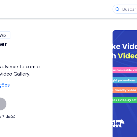
 Wix
ner
volvimento com o
Video Gallery.
ações
 7 dia(s)