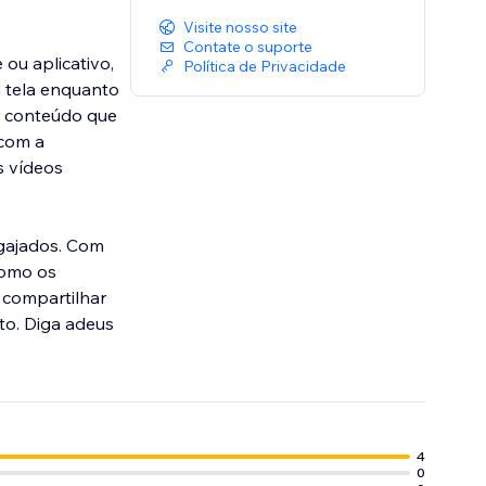
Visite nosso site
Contate o suporte
 ou aplicativo,
Política de Privacidade
 tela enquanto
er conteúdo que
 com a
s vídeos
ngajados. Com
como os
 compartilhar
to. Diga adeus
4
0