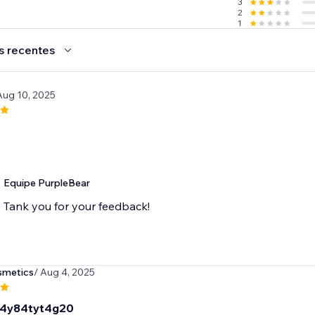
3
2
1
s recentes
Aug 10, 2025
Equipe PurpleBear
Tank you for your feedback!
smetics
/ Aug 4, 2025
t4y84tyt4g20