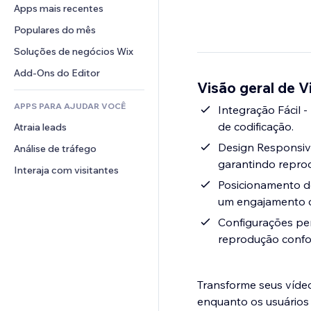
Conversão
Soluções de armazenamento
Apps mais recentes
PDF
Efeitos de imagem
Chat
Dropshipping
Compartilhamento de arquivos
Populares do mês
Botões e menus
Comentários
Preços e assinaturas
Notícias
Banners e selos
Soluções de negócios Wix
Telefone
Financiamento coletivo
Serviços de conteúdo
Calculadoras
Comunidade
Add-Ons do Editor
Alimentos e bebidas
Visão geral de 
Efeitos de texto
Busca
Avaliações e depoimentos
APPS PARA AJUDAR VOCÊ
Previsão do tempo
Integração Fácil 
CRM
de codificação.
Atraia leads
Tabelas e gráficos
Design Responsiv
Análise de tráfego
garantindo reprod
Interaja com visitantes
Posicionamento de
um engajamento c
Configurações per
reprodução confo
Transforme seus vídeo
enquanto os usuários 