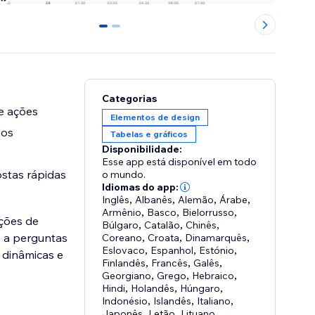
0
1
Categorias
e ações
Elementos de design
dos
Tabelas e gráficos
Disponibilidade:
Esse app está disponível em todo
ostas rápidas
o mundo.
Idiomas do app:
Inglês
,
Albanês
,
Alemão
,
Árabe
,
Armênio
,
Basco
,
Bielorrusso
,
ações de
Búlgaro
,
Catalão
,
Chinês
,
s a perguntas
Coreano
,
Croata
,
Dinamarquês
,
Eslovaco
,
Espanhol
,
Estónio
,
s dinâmicas e
Finlandês
,
Francês
,
Galês
,
Georgiano
,
Grego
,
Hebraico
,
Hindi
,
Holandês
,
Húngaro
,
Indonésio
,
Islandês
,
Italiano
,
Japonês
,
Letão
,
Lituano
,