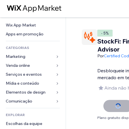
Wix App Market
- 5%
Apps em promoção
StockFi: Fi
CATEGORIAS
Advisor
Por
Certified Co
Marketing
Venda online
Anúncios
Desbloqueie i
Mobile
Serviços e eventos
Apps para lojas
mercado em t
Análises
Frete e entrega
Mídia e conteúdo
Hotéis
Ainda não 
Redes sociais
Botões de venda
Eventos
Elementos de design
Galeria
SEO
Cursos online
Restaurantes
Músicas
Mapas e navegação
Comunicação 
Engajamento
Impressão sob demanda
Imobiliária
Podcasts
Privacidade e segurança
Formulários
Listas do site
Contabilidade
EXPLORAR
Meus agendamentos
Fotografia
Relógio
Blog
Plano gratuito disp
Email
Cupons e fidelidade
Escolhas da equipe
Vídeo
Templates de página
Enquetes