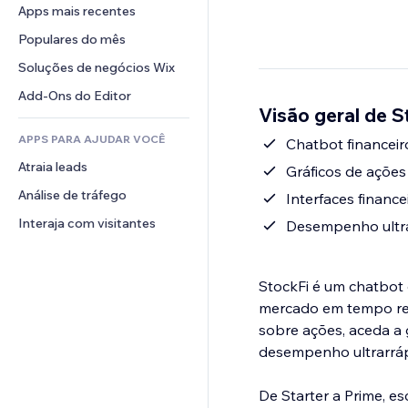
Conversão
Soluções de armazenamento
Apps mais recentes
PDF
Efeitos de imagem
Chat
Dropshipping
Compartilhamento de arquivos
Populares do mês
Botões e menus
Comentários
Preços e assinaturas
Notícias
Banners e selos
Soluções de negócios Wix
Telefone
Financiamento coletivo
Serviços de conteúdo
Calculadoras
Comunidade
Add-Ons do Editor
Alimentos e bebidas
Visão geral de S
Efeitos de texto
Busca
Avaliações e depoimentos
APPS PARA AJUDAR VOCÊ
Previsão do tempo
Chatbot financeir
CRM
Atraia leads
Tabelas e gráficos
Gráficos de ações
Análise de tráfego
Interfaces financ
Interaja com visitantes
Desempenho ultrar
StockFi é um chatbot 
mercado em tempo rea
sobre ações, aceda a 
desempenho ultrarráp
De Starter a Prime, e