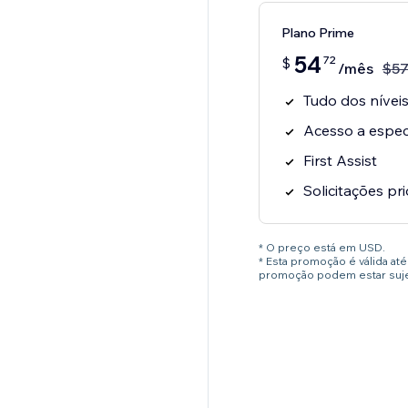
Plano Prime
54
72
$
/mês
$
5
Tudo dos níveis
Acesso a especi
First Assist
Solicitações pri
* O preço está em USD.
* Esta promoção é válida a
promoção podem estar sujei