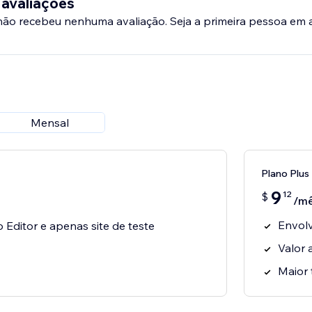
 avaliações
 não recebeu nenhuma avaliação. Seja a primeira pessoa em a
Mensal
Plano Plus
9
12
$
/m
Envolv
o Editor e apenas site de teste
Valor 
Maior 