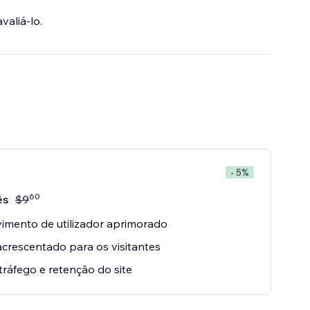
valiá-lo.
- 5%
60
ês
$
9
imento de utilizador aprimorado
acrescentado para os visitantes
tráfego e retenção do site