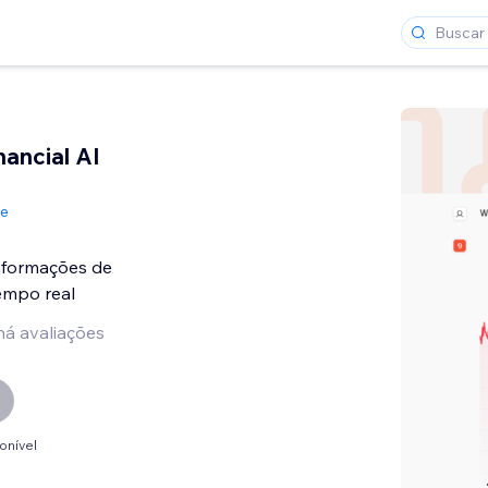
nancial AI
de
nformações de
empo real
há avaliações
onível