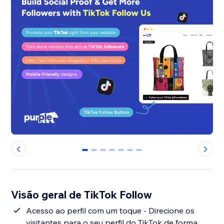
0
1
2
3
4
5
6
Visão geral de TikTok Follow
Acesso ao perfil com um toque - Direcione os
visitantes para o seu perfil do TikTok de forma