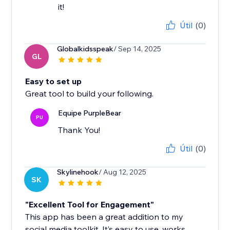
it!
Útil
(0)
Globalkidsspeak
/ Sep 14, 2025
GL
Easy to set up
Great tool to build your following.
Equipe PurpleBear
PU
Thank You!
Útil
(0)
Skylinehook
/ Aug 12, 2025
SK
"Excellent Tool for Engagement"
This app has been a great addition to my
social media toolkit. It’s easy to use, works