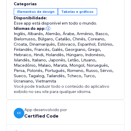
Categorias
Elementos de design
Tabelas e gráficos
Disponibilidade:
Esse app está disponível em todo o mundo.
Idiomas do app:
Inglês
,
Albanês
,
Alemão
,
Árabe
,
Armênio
,
Basco
,
Bielorrusso
,
Búlgaro
,
Catalão
,
Chinês
,
Coreano
,
Croata
,
Dinamarquês
,
Eslovaco
,
Espanhol
,
Estónio
,
Finlandês
,
Francês
,
Galês
,
Georgiano
,
Grego
,
Hebraico
,
Hindi
,
Holandês
,
Húngaro
,
Indonésio
,
Islandês
,
Italiano
,
Japonês
,
Letão
,
Lituano
,
Macedônio
,
Malaio
,
Marata
,
Mongol
,
Norueguês
,
Persa
,
Polonês
,
Português
,
Romeno
,
Russo
,
Sérvio
,
Sueco
,
Tagalog
,
Tailandês
,
Tcheco
,
Turco
,
Ucraniano
,
Vietnamita
Você pode traduzir todo o conteúdo do aplicativo
exibido no seu site para qualquer idioma.
App desenvolvido por
CC
Certified Code