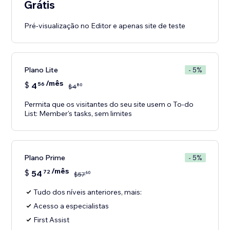
Grátis
Pré-visualização no Editor e apenas site de teste
Plano Lite
- 5%
/mês
$
4
56
80
$
4
Permita que os visitantes do seu site usem o To-do
List: Member's tasks, sem limites
Plano Prime
- 5%
/mês
$
54
72
60
$
57
Tudo dos níveis anteriores, mais:
Acesso a especialistas
First Assist