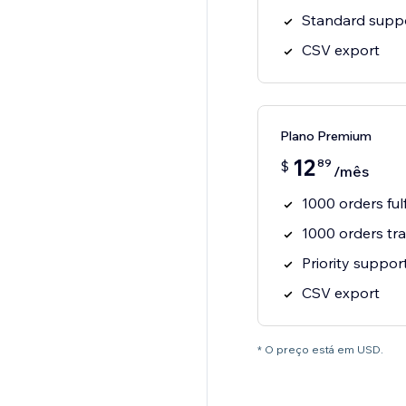
Standard supp
CSV export
Plano Premium
12
89
$
/mês
1000 orders fu
1000 orders tr
Priority suppor
CSV export
* O preço está em USD.