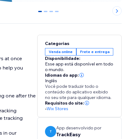
0
1
2
3
Categorias
Venda online
Frete e entrega
rs at once
Disponibilidade:
Esse app está disponível em todo
o help you
o mundo.
Idiomas do app:
Inglês
Você pode traduzir todo o
conteúdo do aplicativo exibido
ng one after the
no seu site para qualquer idioma.
Requisitos do site:
-
Wix Stores
tracking
e tracking
App desenvolvido por
T
s in our
TrackEasy