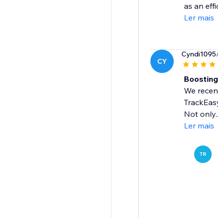
as an eff
Ler mais
Cyndi1095
CY
Boosting
We recent
TrackEasy
Not only..
Ler mais
TR