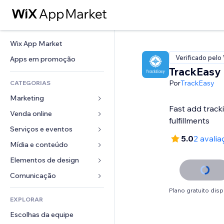
Wix App Market
Verificado pelo
Apps em promoção
TrackEasy
Por
TrackEasy
CATEGORIAS
Marketing
Fast add track
Venda online
Anúncios
fulfillments
Mobile
Serviços e eventos
Apps para lojas
5.0
2 avalia
Análises
Frete e entrega
Mídia e conteúdo
Hotéis
Redes sociais
Botões de venda
Eventos
Elementos de design
Galeria
SEO
Cursos online
Restaurantes
Músicas
Mapas e navegação
Comunicação 
Engajamento
Impressão sob demanda
Imobiliária
Podcasts
Privacidade e segurança
Formulários
Plano gratuito disp
Listas do site
Contabilidade
EXPLORAR
Meus agendamentos
Fotografia
Relógio
Blog
Email
Cupons e fidelidade
Escolhas da equipe
Vídeo
Templates de página
Enquetes