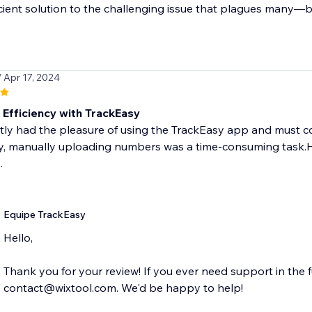
icient solution to the challenging issue that plagues many—bu
/ Apr 17, 2024
 Efficiency with TrackEasy
ly had the pleasure of using the TrackEasy app and must co
, manually uploading numbers was a time-consuming task.Ho
.
Equipe TrackEasy
Hello,
Thank you for your review! If you ever need support in the f
contact@wixtool.com. We'd be happy to help!