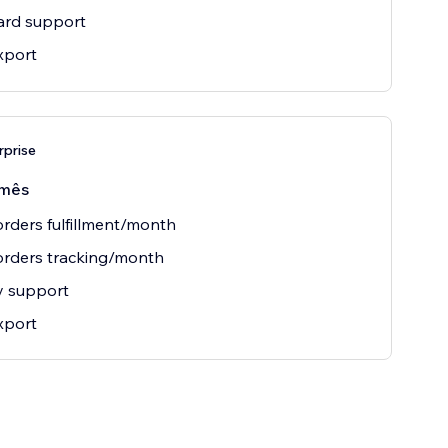
ard support
xport
rprise
mês
rders fulfillment/month
orders tracking/month
ty support
xport