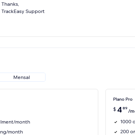
Thanks,
TrackEasy Support
Mensal
Plano Pro
4
89
$
/m
1000 o
illment/month
200 or
king/month