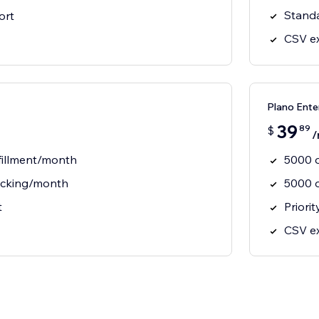
Stand
ort
CSV e
Plano Ente
39
89
$
/
lfillment/month
5000 o
acking/month
5000 
t
Priori
CSV e