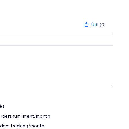
Útil
(0)
ês
rders fulfillment/month
ders tracking/month