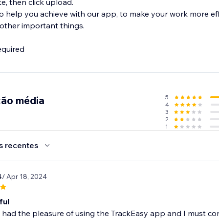
, then click upload.
o help you achieve with our app, to make your work more eff
other important things.
equired
5
ção média
4
3
2
1
s recentes
4
/ Apr 18, 2024
ful
y had the pleasure of using the TrackEasy app and I must com