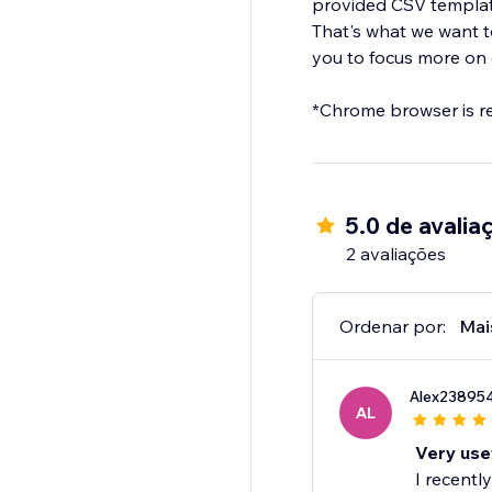
provided CSV template
That's what we want t
you to focus more on 
*Chrome browser is r
5.0 de avalia
2 avaliações
Ordenar por:
Mai
Alex23895
AL
Very use
I recentl