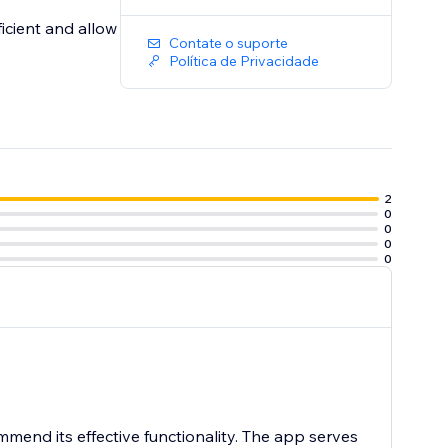
icient and allow
Contate o suporte
Política de Privacidade
2
0
0
0
0
mend its effective functionality. The app serves