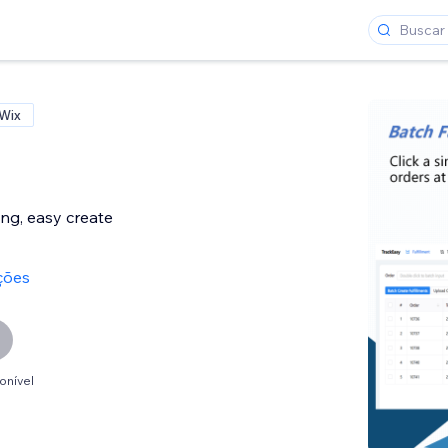
 Wix
ing, easy create
ções
onível