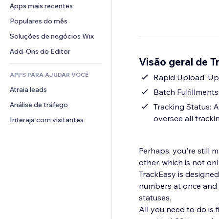
Conversão
Soluções de armazenamento
Apps mais recentes
PDF
Efeitos de imagem
Chat
Dropshipping
Compartilhamento de arquivos
Populares do mês
Botões e menus
Comentários
Preços e assinaturas
Notícias
Banners e selos
Soluções de negócios Wix
Telefone
Financiamento coletivo
Serviços de conteúdo
Calculadoras
Comunidade
Add-Ons do Editor
Alimentos e bebidas
Visão geral de 
Efeitos de texto
Busca
Avaliações e depoimentos
APPS PARA AJUDAR VOCÊ
Previsão do tempo
Rapid Upload: Upl
CRM
Atraia leads
Tabelas e gráficos
Batch Fulfillments
Análise de tráfego
Tracking Status:
oversee all tracki
Interaja com visitantes
Perhaps, you're still 
other, which is not on
TrackEasy is designed 
numbers at once and o
statuses.
All you need to do is