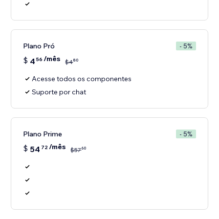
Plano Pró
- 5%
/mês
$
4
56
80
$
4
Acesse todos os componentes
Suporte por chat
Plano Prime
- 5%
/mês
$
54
72
60
$
57