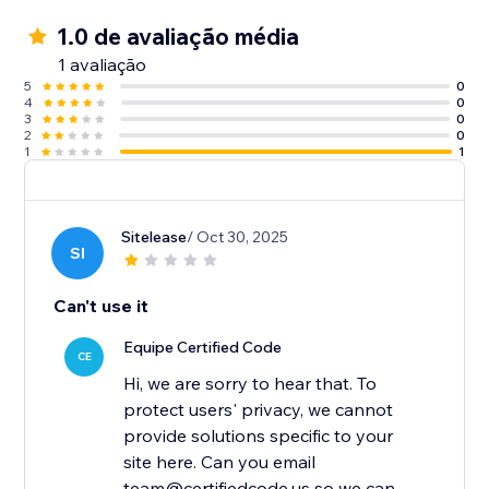
1.0 de avaliação média
1 avaliação
5
0
4
0
3
0
2
0
1
1
Sitelease
/ Oct 30, 2025
SI
Can't use it
Equipe Certified Code
CE
Hi, we are sorry to hear that. To
protect users' privacy, we cannot
provide solutions specific to your
site here. Can you email
team@certifiedcode.us so we can