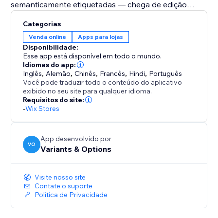
semanticamente etiquetadas — chega de edição
manual. Gere automaticamente títulos, slugs, SKUs e
Categorias
ribbons promocionais otimizados para SEO,
Venda online
Apps para lojas
garantindo consistência em milhares de produtos
Disponibilidade:
com uma ação.
Esse app está disponível em todo o mundo.
Idiomas do app:
Inglês
,
Alemão
,
Chinês
,
Francês
,
Hindi
,
Português
Precisa de descrições ricas? O Gerador de Descrições
Você pode traduzir todo o conteúdo do aplicativo
IA cria textos envolventes e fiéis à sua marca,
exibido no seu site para qualquer idioma.
destacando recursos, benefícios e cuidados na sua
Requisitos do site:
-
Wix Stores
voz.
App desenvolvido por
VO
Variants & Options
Visite nosso site
Contate o suporte
Política de Privacidade