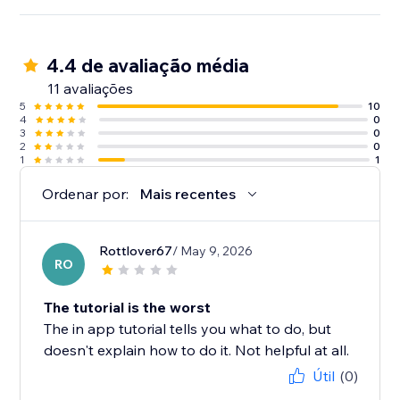
4.4 de avaliação média
11 avaliações
5
10
4
0
3
0
2
0
1
1
Ordenar por:
Mais recentes
Rottlover67
/ May 9, 2026
RO
The tutorial is the worst
The in app tutorial tells you what to do, but
doesn't explain how to do it. Not helpful at all.
Útil
(0)