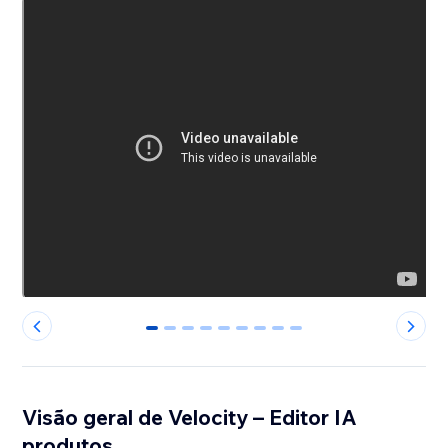
0
1
2
3
4
5
6
7
8
Visão geral de Velocity – Editor IA
produtos