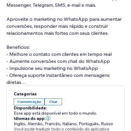
Messenger, Telegram, SMS, e-mail e mais.
Aproveite o marketing no WhatsApp para aumentar
conversões, responder mais rápido e construir
relacionamentos mais fortes com seus clientes.
Benefícios:
- Melhore o contato com clientes em tempo real
- Aumente conversões com chat do WhatsApp
- Impulsione seu marketing no WhatsApp
- Ofereça suporte instantâneo com mensagens
diretas
Otimize sua comunicação e mantenha conversas
Categorias
ativas com um poderoso botão do WhatsApp.
Comunicação
Chat
Instale agora e comece a receber mensagens de
Disponibilidade:
clientes instantaneamente.
Esse app está disponível em todo o mundo.
Idiomas do app:
Inglês
,
Alemão
,
Francês
,
Italiano
,
Português
,
Russo
Você pode traduzir todo o conteúdo do aplicativo