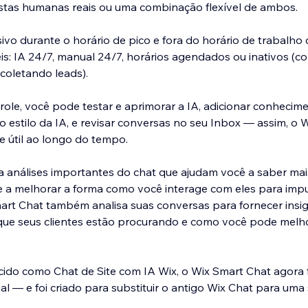
stas humanas reais ou uma combinação flexível de ambos.
vo durante o horário de pico e fora do horário de trabalh
veis: IA 24/7, manual 24/7, horários agendados ou inativos (
 coletando leads).
role, você pode testar e aprimorar a IA, adicionar conhecime
 o estilo da IA, e revisar conversas no seu Inbox — assim, o
e útil ao longo do tempo.
a análises importantes do chat que ajudam você a saber mai
e e a melhorar a forma como você interage com eles para impu
art Chat também analisa suas conversas para fornecer insi
que seus clientes estão procurando e como você pode melh
do como Chat de Site com IA Wix, o Wix Smart Chat agora f
al — e foi criado para substituir o antigo Wix Chat para uma