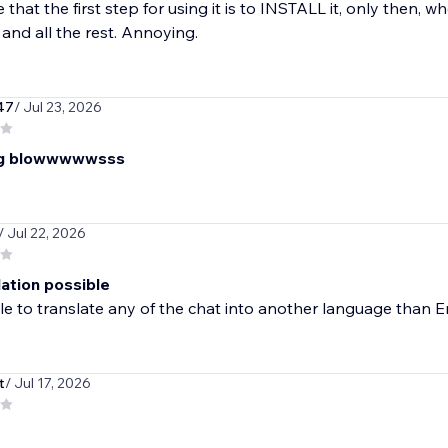
ne that the first step for using it is to INSTALL it, only then,
 and all the rest. Annoying.
47
/ Jul 23, 2026
ing blowwwwwsss
/ Jul 22, 2026
lation possible
e to translate any of the chat into another language than E
t
/ Jul 17, 2026