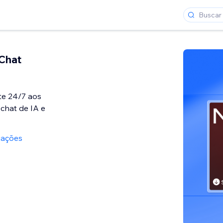
Chat
te 24/7 aos
 chat de IA e
iações