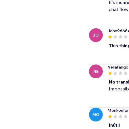
It's insa
chat flow
John9666
JO
This th
Nellatango
NE
No trans
Impossibl
Monkonfor
MO
Inútil