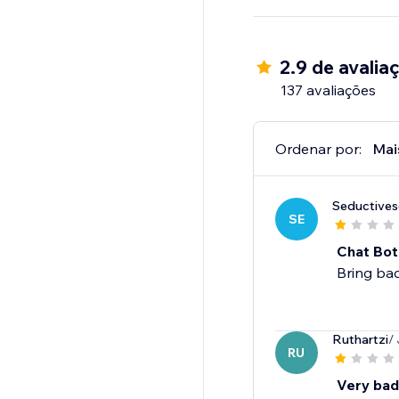
2.9 de avalia
137 avaliações
Ordenar por:
Mai
Seductive
SE
Chat Bot
Bring bac
Ruthartzi
/
RU
Very bad