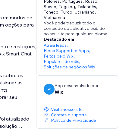
Polonês
,
Português
,
Russo
,
Sueco
,
Tagalog
,
Tailandês
,
Tcheco
,
Turco
,
Ucraniano
,
o com modos de
Vietnamita
Você pode traduzir todo o
com opções para
conteúdo do aplicativo exibido
no seu site para qualquer idioma.
Destacado em
Atraia leads
,
nto e restrições,
Hipaa Supported Apps
,
 Wix Smart Chat
Feitos pelo Wix
,
Populares do mês
,
Soluções de negócios Wix
s sobre os
lsionar as
App desenvolvido por
ghts
W
Wix
orar seu
Visite nosso site
Contate o suporte
oi atualizado
Política de Privacidade
 solução