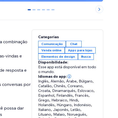
0
1
2
3
4
5
Categorias
uma combinação
Comunicação
Chat
Venda online
Apps para lojas
as-vindas e
Elementos de design
Busca
Disponibilidade:
Esse app está disponível em todo
de resposta e
o mundo.
Idiomas do app:
Inglês
,
Alemão
,
Árabe
,
Búlgaro
,
s conversas por
Catalão
,
Chinês
,
Coreano
,
Croata
,
Dinamarquês
,
Eslovaco
,
Espanhol
,
Finlandês
,
Francês
,
Grego
,
Hebraico
,
Hindi
,
Holandês
,
Húngaro
,
Indonésio
,
cê possa dar
Italiano
,
Japonês
,
Letão
,
s
Lituano
,
Malaio
,
Norueguês
,