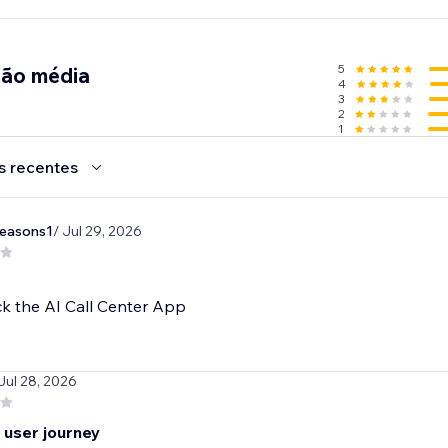
5
ção média
4
3
2
1
s recentes
seasons1
/ Jul 29, 2026
k the AI Call Center App
 Jul 28, 2026
 user journey