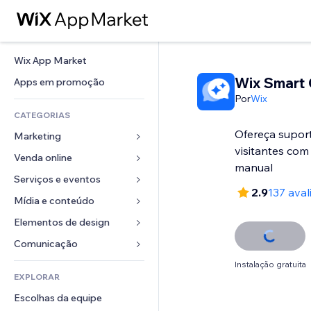
Wix App Market
Wix Smart 
Apps em promoção
Por
Wix
CATEGORIAS
Ofereça supor
Marketing
visitantes com
Venda online
Anúncios
manual
Mobile
Serviços e eventos
Apps para lojas
2.9
137 aval
Análises
Frete e entrega
Mídia e conteúdo
Hotéis
Redes sociais
Botões de venda
Eventos
Elementos de design
Galeria
SEO
Cursos online
Restaurantes
Músicas
Mapas e navegação
Comunicação 
Engajamento
Impressão sob demanda
Imobiliária
Podcasts
Privacidade e segurança
Formulários
Instalação gratuita
Listas do site
Contabilidade
EXPLORAR
Meus agendamentos
Fotografia
Relógio
Blog
Email
Cupons e fidelidade
Escolhas da equipe
Vídeo
Templates de página
Enquetes