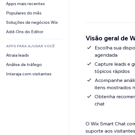
Conversão
Soluções de armazenamento
Apps mais recentes
PDF
Efeitos de imagem
Chat
Dropshipping
Compartilhamento de arquivos
Populares do mês
Botões e menus
Comentários
Preços e assinaturas
Notícias
Banners e selos
Soluções de negócios Wix
Telefone
Financiamento coletivo
Serviços de conteúdo
Calculadoras
Comunidade
Add-Ons do Editor
Alimentos e bebidas
Visão geral de 
Efeitos de texto
Busca
Avaliações e depoimentos
APPS PARA AJUDAR VOCÊ
Previsão do tempo
Escolha sua dispo
CRM
agendada
Atraia leads
Tabelas e gráficos
Capture leads e g
Análise de tráfego
tópicos rápidos
Interaja com visitantes
Acompanhe anális
itens mostrados 
Obtenha recomend
chat
O Wix Smart Chat com
suporte aos visitant