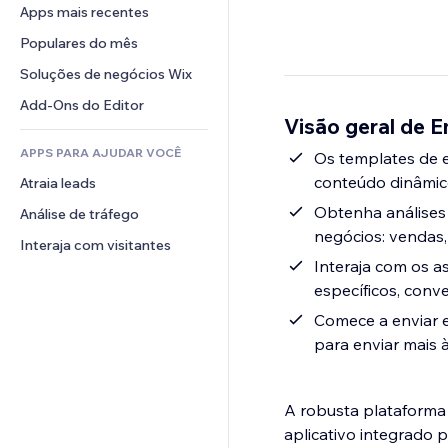
Conversão
Soluções de armazenamento
Apps mais recentes
PDF
Efeitos de imagem
Chat
Dropshipping
Compartilhamento de arquivos
Populares do mês
Botões e menus
Comentários
Preços e assinaturas
Notícias
Banners e selos
Soluções de negócios Wix
Telefone
Financiamento coletivo
Serviços de conteúdo
Calculadoras
Comunidade
Add-Ons do Editor
Alimentos e bebidas
Visão geral de E
Efeitos de texto
Busca
Avaliações e depoimentos
APPS PARA AJUDAR VOCÊ
Previsão do tempo
Os templates de e
CRM
conteúdo dinâmic
Atraia leads
Tabelas e gráficos
Obtenha análises
Análise de tráfego
negócios: vendas,
Interaja com visitantes
Interaja com os 
específicos, conve
Comece a enviar e
para enviar mais 
A robusta plataforma 
aplicativo integrado p