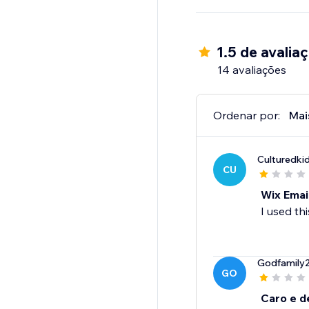
1.5 de avalia
14 avaliações
Ordenar por:
Mai
Culturedki
CU
Wix Emai
I used th
Godfamily
GO
Caro e d