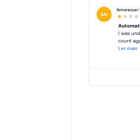
Amoresun
/
AM
Automati
I was und
count aga
Ler mais