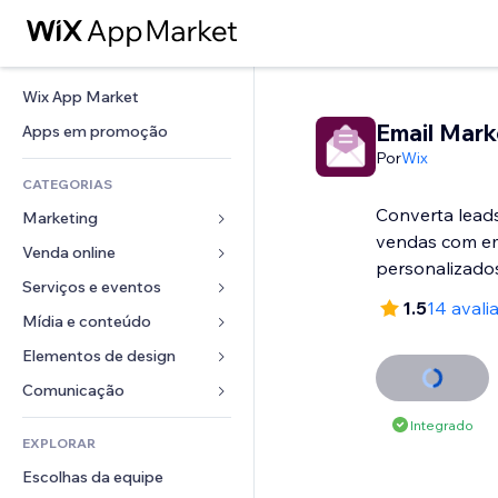
Wix App Market
Email Mark
Apps em promoção
Por
Wix
CATEGORIAS
Converta lead
Marketing
vendas com em
Venda online
Anúncios
personalizado
Mobile
Serviços e eventos
Apps para lojas
1.5
14 avali
Análises
Frete e entrega
Mídia e conteúdo
Hotéis
Redes sociais
Botões de venda
Eventos
Elementos de design
Galeria
SEO
Cursos online
Restaurantes
Músicas
Mapas e navegação
Comunicação 
Engajamento
Impressão sob demanda
Imobiliária
Podcasts
Privacidade e segurança
Formulários
Integrado
Listas do site
Contabilidade
EXPLORAR
Meus agendamentos
Fotografia
Relógio
Blog
Email
Cupons e fidelidade
Escolhas da equipe
Vídeo
Templates de página
Enquetes