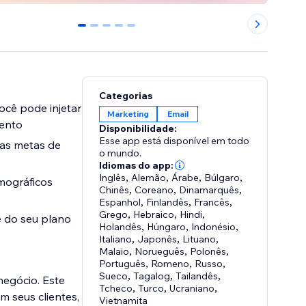
0
1
2
3
4
Categorias
ocê pode injetar
Marketing
Email
vento
Disponibilidade:
Esse app está disponível em todo
uas metas de
o mundo.
Idiomas do app:
Inglês
,
Alemão
,
Árabe
,
Búlgaro
,
mográficos
Chinês
,
Coreano
,
Dinamarquês
,
Espanhol
,
Finlandês
,
Francês
,
Grego
,
Hebraico
,
Hindi
,
e do seu plano
Holandês
,
Húngaro
,
Indonésio
,
Italiano
,
Japonês
,
Lituano
,
Malaio
,
Norueguês
,
Polonês
,
Português
,
Romeno
,
Russo
,
Sueco
,
Tagalog
,
Tailandês
,
negócio. Este
Tcheco
,
Turco
,
Ucraniano
,
m seus clientes,
Vietnamita