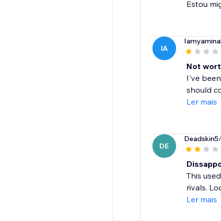
Estou mig
Iamyamina
IA
Not wort
I've been
should co
Ler mais
Deadskin5
DE
Dissappo
This used
rivals. Lo
Ler mais