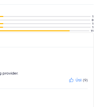
1
0
1
1
11
g provider.
Útil
(9)