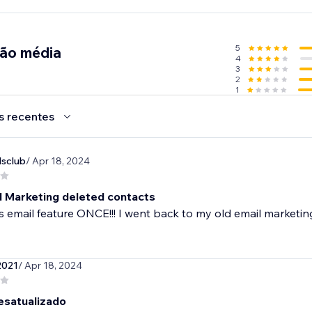
5
ção média
4
3
2
1
s recentes
dsclub
/ Apr 18, 2024
l Marketing deleted contacts
is email feature ONCE!!! I went back to my old email marketin
2021
/ Apr 18, 2024
esatualizado