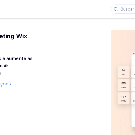
eting Wix
s e aumente as
ails
s
ações